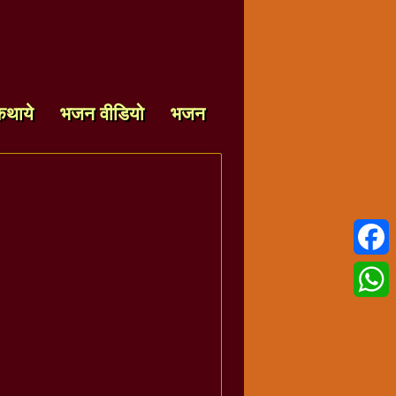
कथाये
भजन वीडियो
भजन
Faceb
Whats