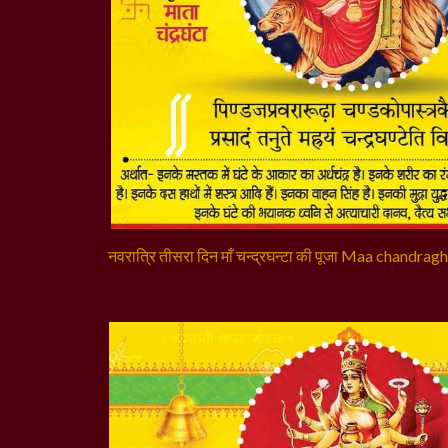
नवरात्रि तीसरा दिन माँ चन्द्रघन्टा की पूजा Maa chandrag