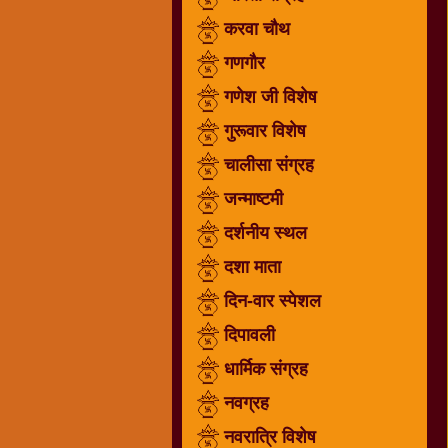
गणगौर
करवा चौथ
गणेश
गणगौर
जी
गणेश जी विशेष
विशेष
गुरूवार विशेष
गुरूवार
विशेष
चालीसा संग्रह
चालीसा
जन्माष्टमी
संग्रह
दर्शनीय स्थल
जन्माष्टमी
दर्शनीय
दशा माता
स्थल
दिन-वार स्पेशल
दशा
दिपावली
माता
दिन-
धार्मिक संग्रह
वार
नवग्रह
स्पेशल
नवरात्रि विशेष
दिपावली