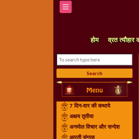
होम
7
दिन-
होम
व्रत त्यौहार 
वार
की
कथाये
अक्षय
तृतीया
अनमोल
विचार
और
7 दिन-वार की कथाये
सन्देश
आरती
अक्षय तृतीया
संग्रह
अनमोल विचार और सन्देश
करवा
आरती संग्रह
चौथ