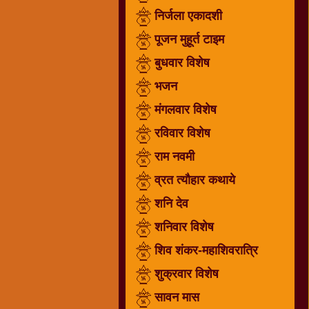
निर्जला एकादशी
धार्मिक
संग्रह
पूजन मुहूर्त टाइम
नवग्रह
बुधवार विशेष
नवरात्रि
भजन
विशेष
निर्जला
मंगलवार विशेष
एकादशी
रविवार विशेष
पूजन
राम नवमी
मुहूर्त
टाइम
व्रत त्यौहार कथाये
बुधवार
शनि देव
विशेष
शनिवार विशेष
भजन
शिव शंकर-महाशिवरात्रि
मंगलवार
विशेष
शुक्रवार विशेष
रविवार
सावन मास
विशेष