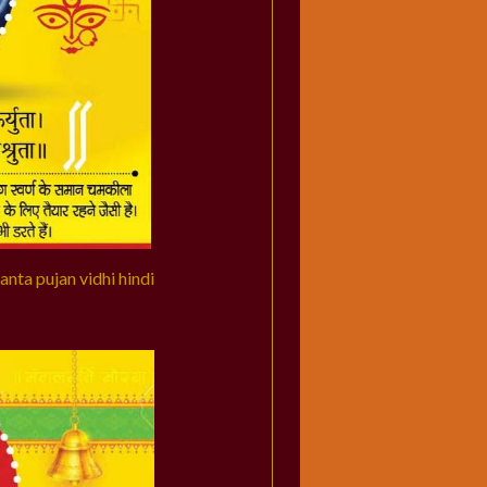
hanta pujan vidhi hindi