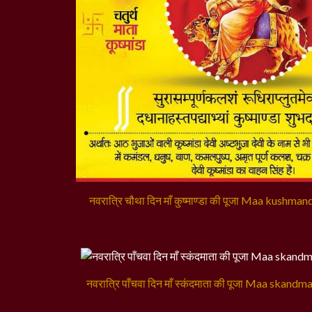
नवरात्रि चौथा दिन माँ कुष्माण्डा की पूजा Maa kushman
नवरात्रि पाँचवा दिन माँ स्कंदमाता की पूजा Maa skandm