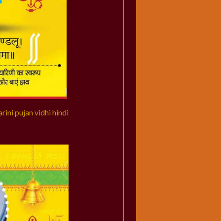
arini pujan vidhi hindi