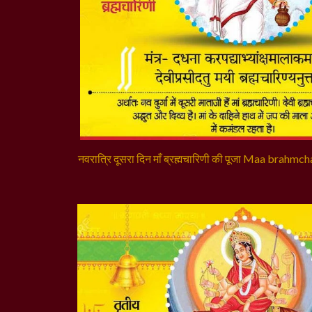
नवरात्रि दूसरा दिन माँ ब्रह्मचारिणी की पूजा Maa brahmch