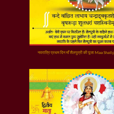
नवरात्रि प्रथम दिन माँ शैलपुत्री की पूजा Maa Shail