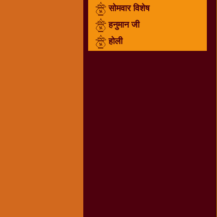
सोमवार विशेष
राम
नवमी
हनुमान जी
व्रत
होली
त्यौहार
कथाये
शनि
देव
शनिवार
विशेष
शिव
शंकर-
महाशिवरात्रि
शुक्रवार
विशेष
सावन
मास
सोमवार