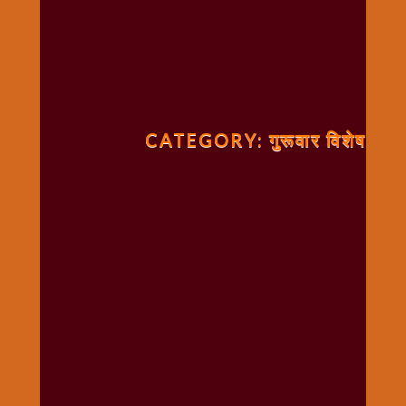
गणगौर
गणेश
जी
विशेष
गुरूवार
CATEGORY: गुरूवार विशेष
विशेष
चालीसा
संग्रह
जन्माष्टमी
दर्शनीय
स्थल
दशा
माता
दिन-
वार
स्पेशल
दिपावली