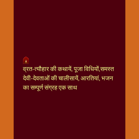
धार्मिक
संग्रह
नवग्रह
नवरात्रि
विशेष
निर्जला
एकादशी
पूजन
व्रत-त्यौहार की कथायें, पूजा विधियों,समस्त
मुहूर्त
देवी-देवताओं की चालीसायें, आरतियां, भजन
टाइम
का सम्पूर्ण संग्रह एक साथ
बुधवार
विशेष
भजन
मंगलवार
विशेष
रविवार
विशेष