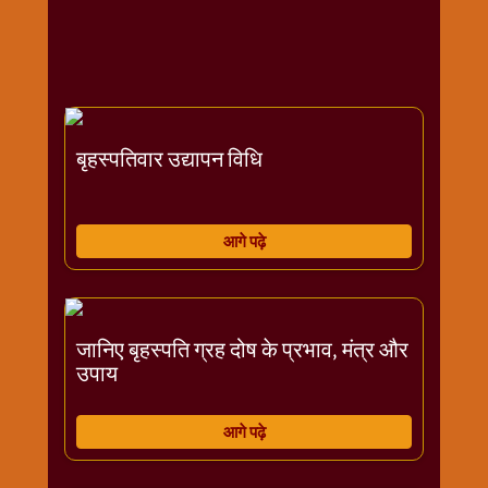
राम
नवमी
व्रत
त्यौहार
कथाये
बृहस्पतिवार उद्यापन विधि
शनि
देव
शनिवार
आगे पढ़े
विशेष
शिव
शंकर-
महाशिवरात्रि
जानिए बृहस्पति ग्रह दोष के प्रभाव, मंत्र और
शुक्रवार
उपाय
विशेष
सावन
आगे पढ़े
मास
सोमवार