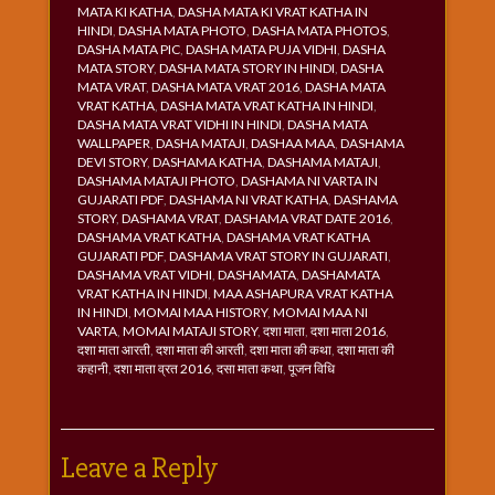
MATA KI KATHA
,
DASHA MATA KI VRAT KATHA IN
HINDI
,
DASHA MATA PHOTO
,
DASHA MATA PHOTOS
,
DASHA MATA PIC
,
DASHA MATA PUJA VIDHI
,
DASHA
MATA STORY
,
DASHA MATA STORY IN HINDI
,
DASHA
MATA VRAT
,
DASHA MATA VRAT 2016
,
DASHA MATA
VRAT KATHA
,
DASHA MATA VRAT KATHA IN HINDI
,
DASHA MATA VRAT VIDHI IN HINDI
,
DASHA MATA
WALLPAPER
,
DASHA MATAJI
,
DASHAA MAA
,
DASHAMA
DEVI STORY
,
DASHAMA KATHA
,
DASHAMA MATAJI
,
DASHAMA MATAJI PHOTO
,
DASHAMA NI VARTA IN
GUJARATI PDF
,
DASHAMA NI VRAT KATHA
,
DASHAMA
STORY
,
DASHAMA VRAT
,
DASHAMA VRAT DATE 2016
,
DASHAMA VRAT KATHA
,
DASHAMA VRAT KATHA
GUJARATI PDF
,
DASHAMA VRAT STORY IN GUJARATI
,
DASHAMA VRAT VIDHI
,
DASHAMATA
,
DASHAMATA
VRAT KATHA IN HINDI
,
MAA ASHAPURA VRAT KATHA
IN HINDI
,
MOMAI MAA HISTORY
,
MOMAI MAA NI
VARTA
,
MOMAI MATAJI STORY
,
दशा माता
,
दशा माता 2016
,
दशा माता आरती
,
दशा माता की आरती
,
दशा माता की कथा
,
दशा माता की
कहानी
,
दशा माता व्रत 2016
,
दसा माता कथा
,
पूजन विधि
Leave a Reply