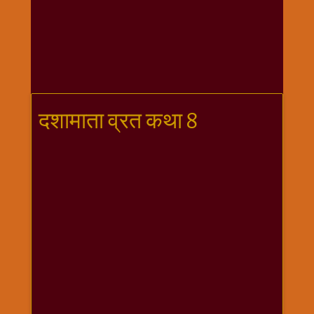
गणगौर
गणेश
जी
विशेष
गुरूवार
विशेष
दशामाता व्रत कथा 8
चालीसा
संग्रह
जन्माष्टमी
दर्शनीय
स्थल
दशा
माता
दिन-
वार
स्पेशल
दिपावली