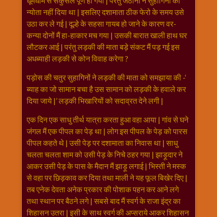
धूमधाम से सकुसल पूर्ण हो गया | परंतु जेठानी ने सुहागिनों को
न्योता नहीं दिया था | इसलिए दशामाता ठीक फेरो के समय उसे
उठा कर ले गई | दूल्हे के सहसा गायब हो जाने के कारण वर-
कन्या दोनों मैं हा-हाकार मच गया | उसकी बारात खाली हाथ घर
लौटकर आई | परंतु लड़की की माता बड़े संकट मैं पड़ गई इस
अधब्याही लड़की से कोन विवाह करेगा ?
पड़ोस की चतुर सुहागिनों ने लड़की की माता को समझाया की -‘
ब्याह का जो सामान बचा है उस सामान को लड़की के हवाले कर
दिया जाये |’ लड़की भिखारियों को सदाव्रत देने लगी |
एक दिन एक साधु तीर्थ यात्रा करता हुआ वहा आया | गांव से घने
जंगल मैं एक पीपल का पेड़ था | लोग इस पीपल के पेड़ को पारस
पीपल कहते थे | उसी पेड़ पर दशामाता का निवास था | साधु
चलता चलता शाम को उसी पेड़ के निचे ठहर गया | झाड़ूदार ने
आकर उसी पेड़ के पास के मैदान मैं झाड़ू लगाई | भिस्ती ने मस्क
से वहा पर छिड़काव कर दिया तथा माली ने यह फूल बिखेर दिए |
तब एनेक देवता अनेक प्रकार की पोशाक पहन कर आने लगे
तथा स्थान पर बैठने लगे | सबसे बाद मैं स्वर्ग के राजा इंद्र का
शिहासन उतरा | इसी के साथ स्वर्ग की अप्सराये आकर शिहासन