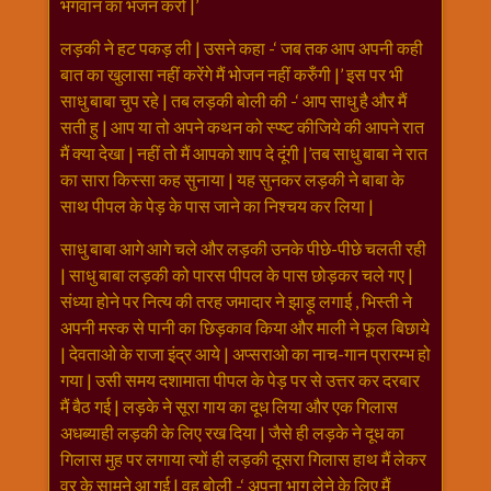
भगवान का भजन करो |’
लड़की ने हट पकड़ ली | उसने कहा -‘ जब तक आप अपनी कही
बात का खुलासा नहीं करेंगे मैं भोजन नहीं करुँगी |’ इस पर भी
साधु बाबा चुप रहे | तब लड़की बोली की -‘ आप साधु है और मैं
सती हु | आप या तो अपने कथन को स्प्ष्ट कीजिये की आपने रात
मैं क्या देखा | नहीं तो मैं आपको शाप दे दूंगी |’तब साधु बाबा ने रात
का सारा किस्सा कह सुनाया | यह सुनकर लड़की ने बाबा के
साथ पीपल के पेड़ के पास जाने का निश्चय कर लिया |
साधु बाबा आगे आगे चले और लड़की उनके पीछे-पीछे चलती रही
| साधु बाबा लड़की को पारस पीपल के पास छोड़कर चले गए |
संध्या होने पर नित्य की तरह जमादार ने झाड़ू लगाई , भिस्ती ने
अपनी मस्क से पानी का छिड़काव किया और माली ने फूल बिछाये
| देवताओ के राजा इंद्र आये | अप्सराओ का नाच-गान प्रारम्भ हो
गया | उसी समय दशामाता पीपल के पेड़ पर से उत्तर कर दरबार
मैं बैठ गई | लड़के ने सूरा गाय का दूध लिया और एक गिलास
अधब्याही लड़की के लिए रख दिया | जैसे ही लड़के ने दूध का
गिलास मुह पर लगाया त्यों ही लड़की दूसरा गिलास हाथ मैं लेकर
वर के सामने आ गई | वह बोली -‘ अपना भाग लेने के लिए मैं