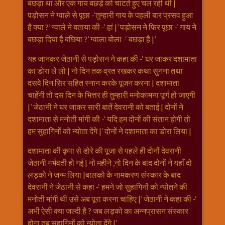
बछड़ा था और एक गाय बछड़े को चाटते हुए चल रही थी |
विशेष
पड़ोसन ने ग्वाले से पूछा -‘तुम्हारी गाय के पहली बार प्रसव हुआ
हनुमान
है क्या ?’ ग्वाले ने बताया की -‘ हां |’ पड़ोसन ने फिर पूछा -‘ गाय ने
जी
बछड़ा दिया है बछिया ?’ ग्वाला बोला -‘ बछड़ा है |’
होली
यह जानकर जेठानी से पड़ोसन ने कहा की -‘ घर जाकर दशामाता
का डोरा ले लो | नो दिन तक व्रत रखकर कथा सुनना तथा
दसवे दिन सिर सहित स्नान करके पूजन करना | दशामाता
चाहेंगी तो दस दिन के भित्तर ही तुम्हारी मनोकामना पूर्ण हो जाएगी
|’ जेठानी ने घर जाकर सारी बातें देवरानी को बताई | दोनों ने
दशामाता से मनोती मांगी की -‘ यदि हम दोनों की संतान होगी तो
हम सुहागिनों को न्योता देंगे |’ दोनों ने दशामाता का डोरा लिया |
दशामाता की कृपा से डोरे की पूजा से पहले ही दोनों देवरानी
जेठानी गर्भवती हो गई | नो महीने ,नो दिन के बाद दोनों ने यहाँ दो
लड़को ने जन्म लिया |बालको के नामकरण संस्कार के बाद
देवरानी ने जेठानी से कहा -‘ हमने जो सुहागिनों को न्योतने की
मनोती मांगी थी उसे अब पूरा करना चाहिए |’ जेठानी ने कहा की -‘
अभी ऐसी क्या जल्दी है ? जब लड़को का अन्नप्रासन संस्कार
होगा तब सुहागिनों को न्योता देंगे |’