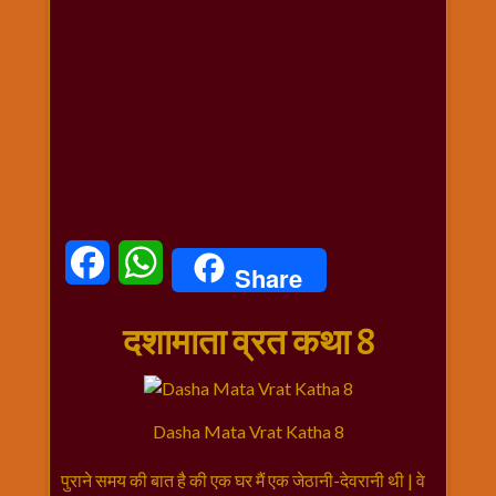
धार्मिक
संग्रह
नवग्रह
नवरात्रि
विशेष
निर्जला
एकादशी
पूजन
मुहूर्त
Facebook
WhatsApp
Share
टाइम
बुधवार
दशामाता व्रत कथा 8
विशेष
भजन
मंगलवार
विशेष
Dasha Mata Vrat Katha 8
रविवार
पुराने समय की बात है की एक घर मैं एक जेठानी-देवरानी थी | वे
विशेष