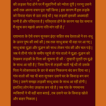
की लड़का पैदा होने पर मैं सुहागिनों को न्योता दूंगी | परन्तु उसने
अभी तक अपना वचन पूरा नहीं किया | इस कारण मैं इस लड़के
को विवाह मंडप से उठा लाई थी | यह लड़की इसकी अधब्याही
पत्नी है और पतिव्रता है | पतिव्रता होने के कारण यह देव समाज
मैं पहुच कर मझसे अपना पति मांग रही है |’
दशामाता के ऐसे वचन सुनकर इंद्र सहित सब देवताओ ने वर-वधु
के ऊपर पुष्प की वर्षा की | तब तक साधु बाबा भी वहा पर आ गए |
साधु बाबा दूल्हा और दुल्हन को साथ लेकर गांव की और चल पड़े |
जब ये तीनो गांव के समीप पहुचे तो गांव वालो ने दूल्हा-दुल्हन को
देखकर लड़की के पिता को सुचना दी की -‘ तुम्हारी पुत्री एप दूल्हे
के साथ आ रही है |’ जिस दिन से लड़की चली गई थी तो उसके
पिता ने लोकापवाद के डर से बाहर निकलना बंद कर दिया था |
गांव वालो की यह भी बात सुनकर उसने घर के किवाड़ बन कर
लिए | उसने समझा लड़की साधु बाबा के साथ आ रही होगी |
इसलिए लोग मेरा उपहास कर रहे है | जब गांव के गणमानय
व्यक्तियों ने भी वही बात बताई , तब उसने घर के किवाड़ खोले
और बाहर निकला |