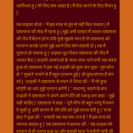
उपस्थित हु | मेरे लिए क्या आज्ञा है | मैं सेवा करने के लिए तैयार हु
|’
तब लड़का बोला -‘ मैं इस तरह से तुम से नहीं मिल सकता | मैं
दशामाता की सेवा मैं रहता हु | मुझे अभी दरबार मैं जाकर दशामाता
की गोद मैं बैठना होगा यदि तुम्हे मुझसे प्यार है तो दशामाता को
प्रसन्न करके उनसे मुझे अपने लिए मांग सकती हो | तब मैं
तुम्हारा हो सकता हु |’ लड़का दूध पीकर दशामाता की गोद मैं
जाकर बैठा | लड़की अप्सराओ के साथ नाच-गाने लगी जब सवेरा
हुआ तो दशामाता ने इस नई लड़की को बुला कर पूछा-‘ तुम कोन
हो ? तुम्हारे नाचने से मैं बहुत प्रसन्न हुई | जो कुछ मांगना है मांग
लो | ‘ लड़की ने दशामाता से वचन ले लिया की -‘ मैं जो कुछ
मांगूंगी वह आप मुझे प्रदान करेंगी |’ ‘ तथास्तु कहने के बाद
लड़की ने दशामाता ने अपने अपने पति को पकड़ कर कहा -‘ मुझे
यही चाहिए |’ दशामाता ने कहा -‘ तूने माँगा तो बहुत परंतु मैं वचन
दे चुकी हु इसी कारण मैं तेरे पति को तुझे वापस देती हु |’ राजा
इंद्र ने पूछा की -‘ भगवती यह सब क्या राज है ? मैं इस राज को
जानना चाहता हु |’ तब दशामाता ने बताया की -‘ यह लड़का मेरे
वरदान से ही प्राप्त हुआ था और इसकी माता ने मनोती मांगी थी