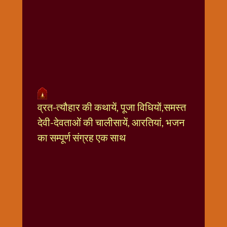
धार्मिक
संग्रह
नवग्रह
नवरात्रि
विशेष
निर्जला
एकादशी
पूजन
व्रत-त्यौहार की कथायें, पूजा विधियों,समस्त
मुहूर्त
देवी-देवताओं की चालीसायें, आरतियां, भजन
टाइम
का सम्पूर्ण संग्रह एक साथ
बुधवार
विशेष
भजन
मंगलवार
विशेष
रविवार
विशेष