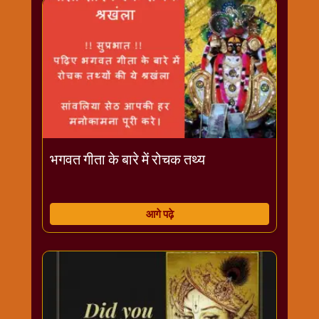
विशेष
हनुमान
जी
होली
भगवत गीता के बारे में रोचक तथ्य
आगे पढ़े