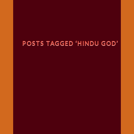
गणगौर
गणेश
जी
विशेष
गुरूवार
POSTS TAGGED ‘HINDU GOD’
विशेष
चालीसा
संग्रह
जन्माष्टमी
दर्शनीय
स्थल
दशा
माता
दिन-
वार
स्पेशल
दिपावली