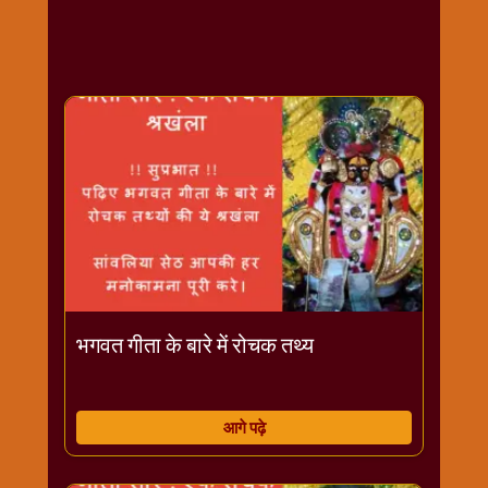
राम
नवमी
व्रत
त्यौहार
कथाये
शनि
देव
शनिवार
विशेष
शिव
शंकर-
महाशिवरात्रि
भगवत गीता के बारे में रोचक तथ्य
शुक्रवार
विशेष
सावन
आगे पढ़े
मास
सोमवार