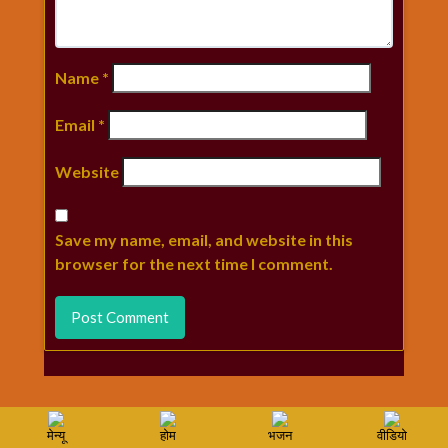
Name
*
Email
*
Website
Save my name, email, and website in this
browser for the next time I comment.
मेन्यू
होम
भजन
वीडियो