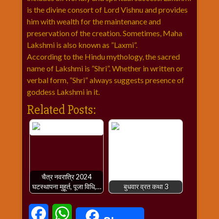
राम
is the divine consort of Lord Vishnu and provides
नवमी
him with wealth for the maintenance and
preservation of the creation. Sometimes, Maha
व्रत
Lakshmi is also known as ”Laxmi”.
त्यौहार
According to the Hindu mythology, the sacred
कथाये
name of Lakshmi is ”Shri”. Whether in written or
शनि
verbal form, ”Shri” always suggests presence of
देव
goddess Lakshmi in it.
शनिवार
Related Posts:
विशेष
शिव
शंकर-
महाशिवरात्रि
शुक्रवार
विशेष
चैत्र नवरात्रि 2024
सावन
घटस्थापना मुहूर्त, पूजा विधि,…
बुधवार व्रत कथा 3
मास
सोमवार
Facebook
WhatsApp