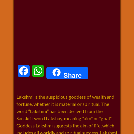
धार्मिक
संग्रह
नवग्रह
नवरात्रि
विशेष
निर्जला
एकादशी
पूजन
मुहूर्त
Facebook
WhatsApp
Share
टाइम
बुधवार
विशेष
Lakshmi is the auspicious goddess of wealth and
भजन
fortune, whether it is material or spiritual. The
मंगलवार
word ”Lakshmi” has been derived from the
विशेष
Sanskrit word Lakshay, meaning “aim” or ”goal”.
रविवार
Goddess Lakshmi suggests the aim of life, which
विशेष
includes all worldly and spiritual success. Lakshmi