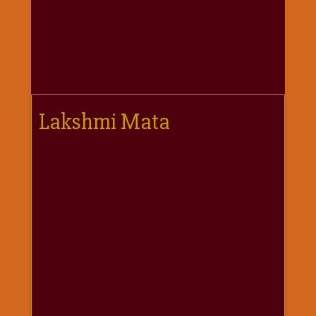
गणगौर
गणेश
जी
विशेष
गुरूवार
विशेष
Lakshmi Mata
चालीसा
संग्रह
जन्माष्टमी
दर्शनीय
स्थल
दशा
माता
दिन-
वार
स्पेशल
दिपावली