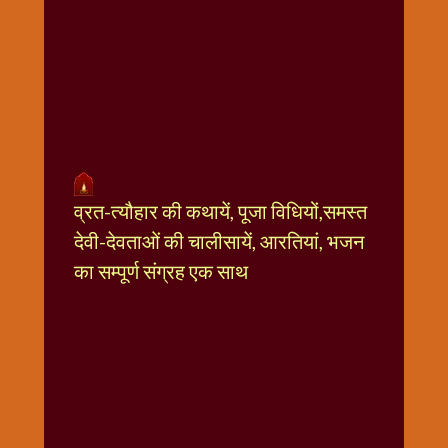
धार्मिक
संग्रह
नवग्रह
नवरात्रि
विशेष
निर्जला
एकादशी
पूजन
व्रत-त्यौहार की कथायें, पूजा विधियों,समस्त
मुहूर्त
देवी-देवताओं की चालीसायें, आरतियां, भजन
टाइम
का सम्पूर्ण संग्रह एक साथ
बुधवार
विशेष
भजन
मंगलवार
विशेष
रविवार
विशेष