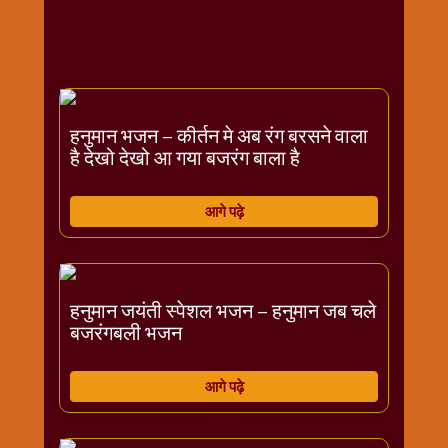
राम
नवमी
व्रत
त्यौहार
कथाये
हनुमान भजन – कीर्तन मे अब रंग बरसने वाला
शनि
है देखो देखो आ गया बजरंग बाला है
देव
शनिवार
आगे पढ़े
विशेष
शिव
शंकर-
महाशिवरात्रि
हनुमान जयंती स्पेशल भजन – हनुमान जब चले
शुक्रवार
बजरंगबली भजन
विशेष
सावन
आगे पढ़े
मास
सोमवार