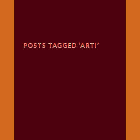
गणगौर
गणेश
जी
विशेष
गुरूवार
POSTS TAGGED ‘ARTI’
विशेष
चालीसा
संग्रह
जन्माष्टमी
दर्शनीय
स्थल
दशा
माता
दिन-
वार
स्पेशल
दिपावली