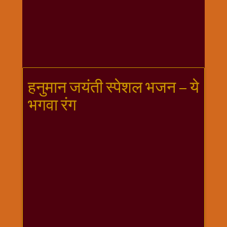
गणगौर
गणेश
जी
विशेष
गुरूवार
विशेष
हनुमान जयंती स्पेशल भजन – ये
चालीसा
भगवा रंग
संग्रह
जन्माष्टमी
दर्शनीय
स्थल
दशा
माता
दिन-
वार
स्पेशल
दिपावली