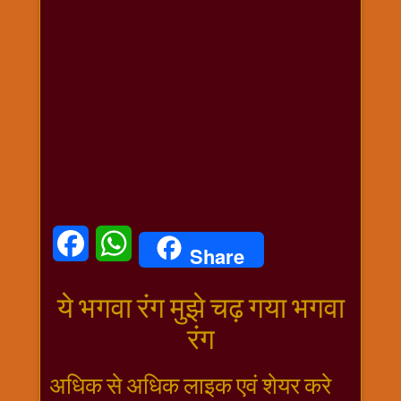
धार्मिक
संग्रह
नवग्रह
नवरात्रि
विशेष
निर्जला
एकादशी
पूजन
मुहूर्त
टाइम
Facebook
WhatsApp
Share
बुधवार
विशेष
ये भगवा रंग मुझे चढ़ गया भगवा
भजन
मंगलवार
रंग
विशेष
रविवार
अधिक से अधिक लाइक एवं शेयर करे
विशेष