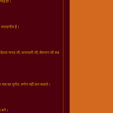
े भाई हो।
े सराहनीय है।
ि देवता नारद जी, सरस्वती जी, शेषनाग जी सब
े यश का पूर्णतः वर्णन नहीं कर सकते।
ा बने।