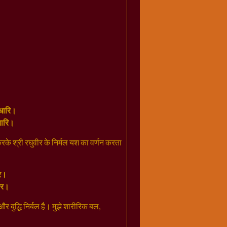
ुधारि।
चारि।
रके श्री रघुवीर के निर्मल यश का वर्णन करता
ार।
कार।
र बुद्धि निर्बल है। मुझे शारीरिक बल,