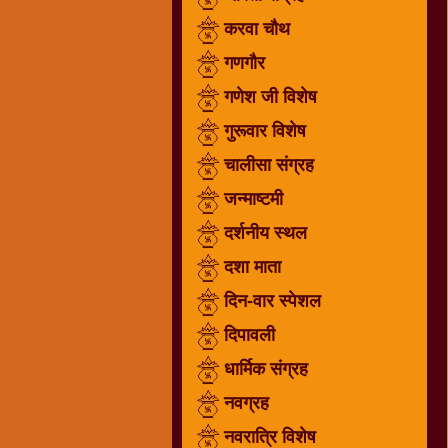
गणगौर
करवा चौथ
गणेश
गणगौर
जी
गणेश जी विशेष
विशेष
गुरूवार विशेष
गुरूवार
विशेष
चालीसा संग्रह
चालीसा
जन्माष्टमी
संग्रह
दर्शनीय स्थल
जन्माष्टमी
दर्शनीय
दशा माता
स्थल
दिन-वार स्पेशल
दशा
दिपावली
माता
दिन-
धार्मिक संग्रह
वार
नवग्रह
स्पेशल
नवरात्रि विशेष
दिपावली