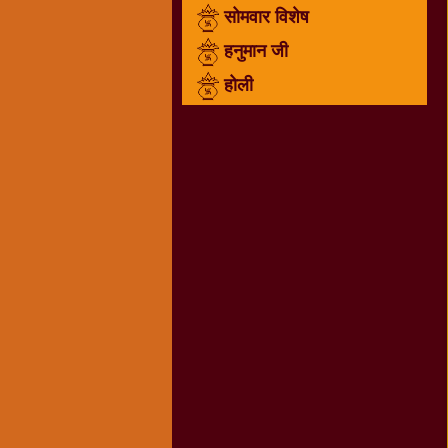
सोमवार विशेष
राम
नवमी
हनुमान जी
व्रत
होली
त्यौहार
कथाये
शनि
देव
शनिवार
विशेष
शिव
शंकर-
महाशिवरात्रि
शुक्रवार
विशेष
सावन
मास
सोमवार