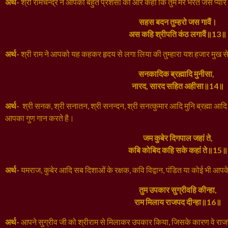
अर्थ-
श्री रामचन्द्र ने आपकी बहुत प्रशंसा की और कहा कि तुम मेरे भरत जैसे प्यार
सहस बदन तुम्हरो जस गावैं।
अस कहि श्रीपति कंठ लगावैं॥13॥
अर्थ-
श्री राम ने आपको यह कहकर हृदय से लगा लिया की तुम्हारा यश हजार मुख स
सनकादिक ब्रह्मादि मुनीसा,
नारद, सारद सहित अहीसा॥14॥
अर्थ-
श्री सनक, श्री सनातन, श्री सनन्दन, श्री सनत्कुमार आदि मुनि ब्रह्मा आद
आपका गुण गान करते है।
जम कुबेर दिगपाल जहां ते,
कबि कोबिद कहि सके कहां ते॥15॥
अर्थ-
यमराज, कुबेर आदि सब दिशाओं के रक्षक, कवि विद्वान, पंडित या कोई भी आपक
तुम उपकार सुग्रीवहि कीन्हा,
राम मिलाय राजपद दीन्हा॥16॥
अर्थ-
आपने सुग्रीव जी को श्रीराम से मिलाकर उपकार किया, जिसके कारण वे राज