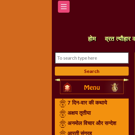
होम
7
दिन-
होम
व्रत त्यौहार 
वार
की
कथाये
अक्षय
तृतीया
अनमोल
विचार
और
7 दिन-वार की कथाये
सन्देश
आरती
अक्षय तृतीया
संग्रह
अनमोल विचार और सन्देश
करवा
आरती संग्रह
चौथ