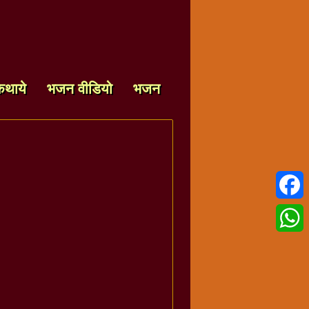
कथाये
भजन वीडियो
भजन
Faceb
Whats