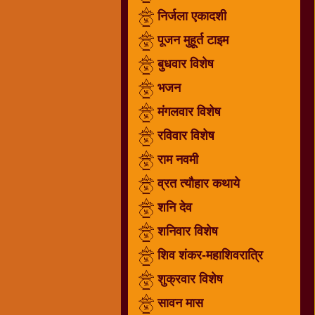
निर्जला एकादशी
धार्मिक
संग्रह
पूजन मुहूर्त टाइम
नवग्रह
बुधवार विशेष
नवरात्रि
भजन
विशेष
निर्जला
मंगलवार विशेष
एकादशी
रविवार विशेष
पूजन
राम नवमी
मुहूर्त
टाइम
व्रत त्यौहार कथाये
बुधवार
शनि देव
विशेष
शनिवार विशेष
भजन
शिव शंकर-महाशिवरात्रि
मंगलवार
विशेष
शुक्रवार विशेष
रविवार
सावन मास
विशेष