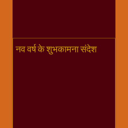
गणगौर
गणेश
जी
विशेष
गुरूवार
विशेष
नव वर्ष के शुभकामना संदेश
चालीसा
संग्रह
जन्माष्टमी
दर्शनीय
स्थल
दशा
माता
दिन-
वार
स्पेशल
दिपावली