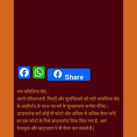
धार्मिक
संग्रह
नवग्रह
नवरात्रि
विशेष
निर्जला
एकादशी
पूजन
मुहूर्त
Facebook
WhatsApp
Share
टाइम
बुधवार
जय साँवलिया सेठ ,
विशेष
अपने परिवारजनों, मित्रों और शुभचिंतको को श्री सांवलिया सेठ
भजन
के आशीर्वाद के साथ नव वर्ष के शुभकामना सन्देश भेजिए।
मंगलवार
डाउनलोड करें कोई भी फोटो और अधिक से अधिक शेयर करें|
विशेष
हर एक फोटो के निचे डाउनलोड लिंक दिया गया है , आप
रविवार
फेसबुक और व्हाट्सएप पे भी शेयर कर सकते है |
विशेष