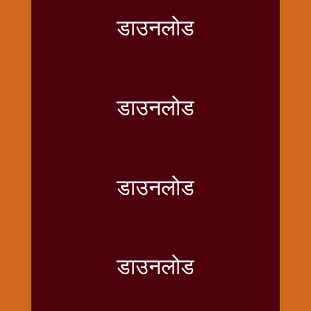
राम
डाउनलोड
नवमी
व्रत
त्यौहार
कथाये
डाउनलोड
शनि
देव
शनिवार
विशेष
शिव
डाउनलोड
शंकर-
महाशिवरात्रि
शुक्रवार
विशेष
डाउनलोड
सावन
मास
सोमवार