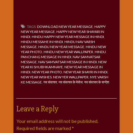
TAGS:
DOWNLOAD NEW YEAR MESSAGE
,
HAPPY
NEW YEAR MESSAGE
,
HAPPY NEW YEAR SHAYARI IN
HINDI
,
HINDU HAPPY NEW YEAR MESSAGE IN HINDI
,
HINDU MESSAHE IN HINDI
,
HINDU NAV VARSH
MESSAGE
,
HINDU NEW YEAR MESSAGE
,
HINDU NEW
YEAR PHOTO
,
HINDU NEW YEAR WALLPAPER
,
HINDU
PANCHANG MESSAGE IN HINDI
,
NAV SAMVATSAR
MESSAGE
,
NAV SAMVATSAR MESSAGE IN HINDI
,
NEW
YEAR KI SHUBHKAMNAYE
,
NEW YEAR MESSAGE IN
HINDI
,
NEW YEAR PHOTO
,
NEW YEAR SHAYRI IN HINDI
,
NEW YEAR WISHES
,
NEW YER WALLPAPER
,
NYE VARSH
KE MESSAGE
,
नव संवत्सर
,
नव संवत्सर के मेसेज
,
नव संवत्सर के सन्देश
Leave a Reply
Your email address will not be published.
Required fields are marked
*