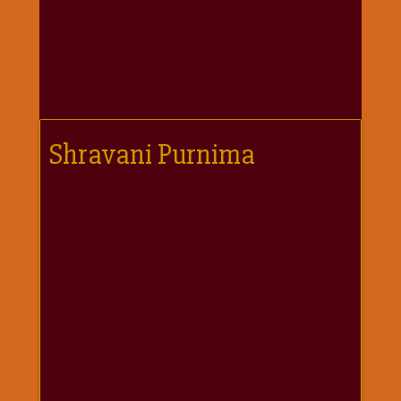
गणगौर
गणेश
जी
विशेष
गुरूवार
विशेष
Shravani Purnima
चालीसा
संग्रह
जन्माष्टमी
दर्शनीय
स्थल
दशा
माता
दिन-
वार
स्पेशल
दिपावली