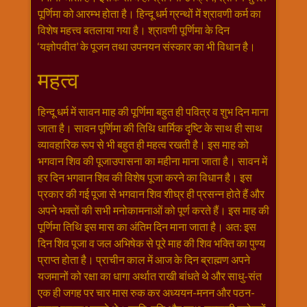
राम
पूर्णिमा को आरम्भ होता है। हिन्दू धर्म ग्रन्थों में श्रावणी कर्म का
नवमी
विशेष महत्त्व बतलाया गया है। श्रावणी पूर्णिमा के दिन
‘यज्ञोपवीत’ के पूजन तथा उपनयन संस्कार का भी विधान है।
व्रत
त्यौहार
महत्व
कथाये
शनि
हिन्दू धर्म में सावन माह की पूर्णिमा बहुत ही पवित्र व शुभ दिन माना
देव
जाता है। सावन पूर्णिमा की तिथि धार्मिक दृष्टि के साथ ही साथ
शनिवार
व्यावहारिक रूप से भी बहुत ही महत्व रखती है। इस माह को
विशेष
भगवान शिव की पूजाउपासना का महीना माना जाता है। सावन में
शिव
हर दिन भगवान शिव की विशेष पूजा करने का विधान है। इस
शंकर-
प्रकार की गई पूजा से भगवान शिव शीघ्र ही प्रसन्न होते हैं और
महाशिवरात्रि
अपने भक्तों की सभी मनोकामनाओं को पूर्ण करते हैं। इस माह की
शुक्रवार
पूर्णिमा तिथि इस मास का अंतिम दिन माना जाता है। अत: इस
विशेष
दिन शिव पूजा व जल अभिषेक से पूरे माह की शिव भक्ति का पुण्य
प्राप्त होता है। प्राचीन काल में आज के दिन ब्राह्मण अपने
सावन
यजमानों को रक्षा का धागा अर्थात राखी बांधते थे और साधु-संत
मास
एक ही जगह पर चार मास रुक कर अध्ययन-मनन और पठन-
सोमवार