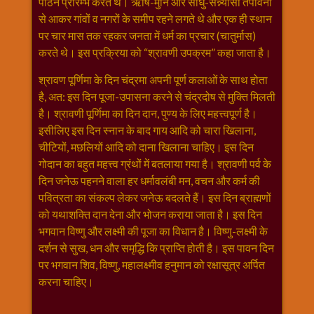
पाठन प्रारम्भ करते थे। ऋषि-मुनि और साधु-सन्न्यासी तपोवनों
विशेष
से आकर गांवों व नगरों के समीप रहने लगते थे और एक ही स्थान
हनुमान
पर चार मास तक रहकर जनता में धर्म का प्रचार (चातुर्मास)
जी
करते थे। इस प्रक्रिया को “श्रावणी उपक्रम” कहा जाता है।
होली
श्रावण पूर्णिमा के दिन चंद्रमा अपनी पूर्ण कलाओं के साथ होता
है, अत: इस दिन पूजा-उपासना करने से चंद्रदोष से मुक्ति मिलती
है। श्रावणी पूर्णिमा का दिन दान, पुण्य के लिए महत्त्वपूर्ण है।
इसीलिए इस दिन स्नान के बाद गाय आदि को चारा खिलाना,
चीटियों, मछलियों आदि को दाना खिलाना चाहिए। इस दिन
गोदान का बहुत महत्त्व ग्रंथों में बतलाया गया है। श्रावणी पर्व के
दिन जनेऊ पहनने वाला हर धर्मावलंबी मन, वचन और कर्म की
पवित्रता का संकल्प लेकर जनेऊ बदलते हैं। इस दिन ब्राह्मणों
को यथाशक्ति दान देना और भोजन कराया जाता है। इस दिन
भगवान विष्णु और लक्ष्मी की पूजा का विधान है। विष्णु-लक्ष्मी के
दर्शन से सुख, धन और समृद्धि कि प्राप्ति होती है। इस पावन दिन
पर भगवान शिव, विष्णु, महालक्ष्मीव हनुमान को रक्षासूत्र अर्पित
करना चाहिए।