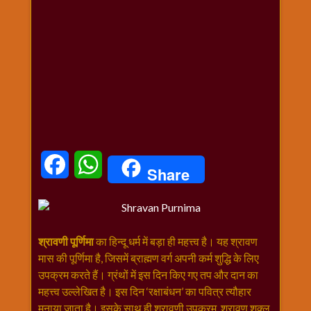
धार्मिक
संग्रह
नवग्रह
नवरात्रि
विशेष
निर्जला
एकादशी
पूजन
मुहूर्त
Facebook
WhatsApp
Share
टाइम
बुधवार
विशेष
भजन
श्रावणी पूर्णिमा
का हिन्दू धर्म में बड़ा ही महत्त्व है। यह श्रावण
मंगलवार
मास की पूर्णिमा है, जिसमें ब्राह्मण वर्ग अपनी कर्म शुद्धि के लिए
विशेष
उपक्रम करते हैं। ग्रंथों में इस दिन किए गए तप और दान का
रविवार
महत्त्व उल्लेखित है। इस दिन ‘रक्षाबंधन’ का पवित्र त्यौहार
विशेष
मनाया जाता है। इसके साथ ही श्रावणी उपक्रम, श्रावण शुक्ल