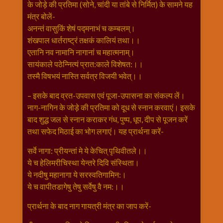
विशेष
के जोड़े की प्रतिमा (सोने, चांदी या तांबे से निर्मित) के सामने यह
मंत्र बोलें-
हनुमान
अनन्तं वासुकिं शेषं पद्मनाभं च कम्बलम्।
जी
शंखपाल धार्तराष्ट्रं तक्षकं कालियं तथा।।
होली
एतानि नव नामानि नागानां च महात्मनाम्।
सायंकाले पठेन्नित्यं प्रात:काले विशेषत:।।
तस्मै विषभयं नास्ति सर्वत्र विजयी भवेत्।।
– इसके बाद व्रत-उपवास एवं पूजा-उपासना का संकल्प लें।
नाग-नागिन के जोड़े की प्रतिमा को दूध से स्नान करवाएं। इसके
बाद शुद्ध जल से स्नान कराकर गंध, पुष्प, धूप, दीप से पूजन करें
तथा सफेद मिठाई का भोग लगाएं। यह प्रार्थना करें-
सर्वे नागा: प्रीयन्तां मे ये केचित् पृथिवीतले।।
ये च हेलिमरीचिस्था येन्तरे दिवि संस्थिता।
ये नदीषु महानागा ये सरस्वतिगामिन:।
ये च वापीतडागेषु तेषु सर्वेषु वै नम:।।
प्रार्थना के बाद नाग गायत्री मंत्र का जाप करें-