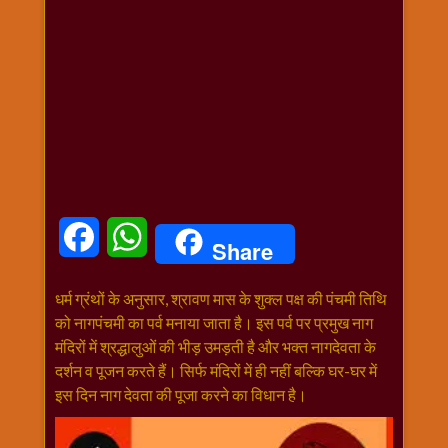
धार्मिक
संग्रह
नवग्रह
नवरात्रि
विशेष
निर्जला
एकादशी
पूजन
मुहूर्त
Facebook
WhatsApp
Share
टाइम
बुधवार
धर्म ग्रंथों के अनुसार, श्रावण मास के शुक्ल पक्ष की पंचमी तिथि
विशेष
को नागपंचमी का पर्व मनाया जाता है। इस पर्व पर प्रमुख नाग
भजन
मंदिरों में श्रद्धालुओं की भीड़ उमड़ती है और भक्त नागदेवता के
मंगलवार
दर्शन व पूजन करते हैं। सिर्फ मंदिरों में ही नहीं बल्कि घर-घर में
विशेष
इस दिन नाग देवता की पूजा करने का विधान है।
रविवार
विशेष