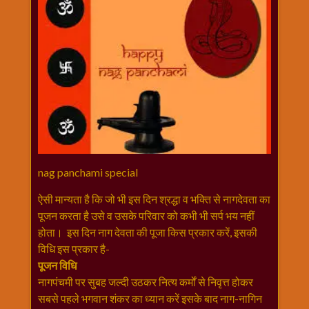
राम
नवमी
व्रत
त्यौहार
कथाये
शनि
देव
शनिवार
विशेष
nag panchami special
शिव
शंकर-
ऐसी मान्यता है कि जो भी इस दिन श्रद्धा व भक्ति से नागदेवता का
महाशिवरात्रि
पूजन करता है उसे व उसके परिवार को कभी भी सर्प भय नहीं
शुक्रवार
होता। इस दिन नाग देवता की पूजा किस प्रकार करें, इसकी
विशेष
विधि इस प्रकार है-
सावन
पूजन विधि
मास
नागपंचमी पर सुबह जल्दी उठकर नित्य कर्मों से निवृत्त होकर
सोमवार
सबसे पहले भगवान शंकर का ध्यान करें इसके बाद नाग-नागिन