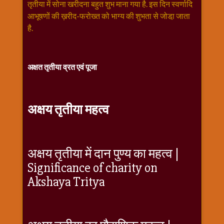
विशेष
तृतीया में सोना खरीदना बहुत शुभ माना गया है. इस दिन स्वर्णादि
आभूषणों की ख़रीद-फरोख्त को भाग्य की शुभता से जोडा़ जाता
हनुमान
है.
जी
होली
अक्षत तृतीया व्रत एवं पूजा
अक्षय तृतीया महत्व
अक्षय तृतीया में दान पुण्य का महत्व |
Significance of charity on
Akshaya Tritya