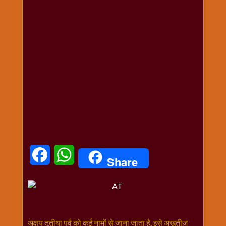
धार्मिक
संग्रह
नवग्रह
नवरात्रि
विशेष
निर्जला
एकादशी
पूजन
मुहूर्त
टाइम
बुधवार
Facebook
WhatsApp
विशेष
Share
भजन
मंगलवार
विशेष
रविवार
विशेष
अक्षय तृतीया पर्व को कई नामों से जाना जाता है. इसे अखतीज