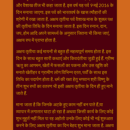
और वैशाख तीज भी कहा जाता है. इस वर्ष यह पर्व 9 मई 2016 के
राम
दिन मनाया जाएगा. इस पर्व को भारतवर्ष के खास त्यौहारों की
नवमी
श्रेणी में रखा जाता है. अक्षय तृतीया पर्व वैशाख मास के शुक्ल पक्ष
व्रत
की तृतीया तिथि के दिन मनाया जाता है. इस दिन स्नान, दान,
त्यौहार
जप, होम आदि अपने सामर्थ्य के अनुसार जितना भी किया जाएं,
कथाये
अक्षय रुप में प्राप्त होता है.
शनि
देव
अक्षय तृतीया कई मायनों से बहुत ही महत्वपूर्ण समय होता है. इस
शनिवार
दिन के साथ बहुत सारी कथाएं ओर किवदंतीया जुडी हुई हैं. ग्रीष्म
विशेष
ऋतु का आगमन, खेतों में फसलों का पकना और उस खुशि को
मनाते खेतीहर व ग्रामीण लोग विभिन्न व्रत, पर्वों के साथ इस
शिव
तिथि का पदार्पण होता है. धर्म की रक्षा हेतु भगवान श्री विष्णु के
शंकर-
तीन शुभ रुपों का वतरण भी इसी अक्षय तृतीया के दिन ही हुए माने
महाशिवरात्रि
जाते हैं.
शुक्रवार
विशेष
माना जाता है कि जिनके अटके हुए काम नहीं बन पाते हैं,या
सावन
व्यापार में लगातार घाटा हो रहा है अथवा किसी कार्य के लिए कोई
मास
शुभ मुहुर्त नहीं मिल पा रह अहोतो उनके लिए कोई भी नई शुरुआत
सोमवार
करने के लिए अक्षय तृतीया का दिन बेहद शुभ माना जाता है. अक्षय