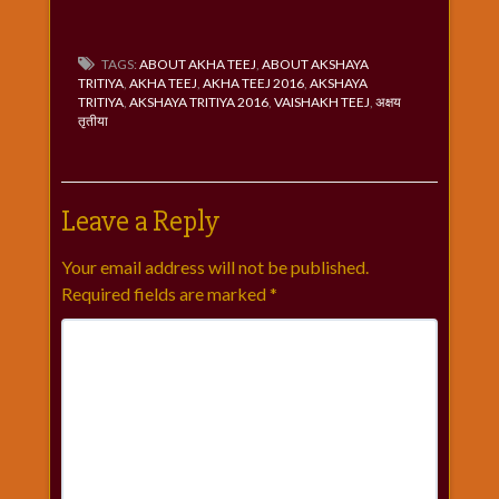
TAGS:
ABOUT AKHA TEEJ
,
ABOUT AKSHAYA
TRITIYA
,
AKHA TEEJ
,
AKHA TEEJ 2016
,
AKSHAYA
TRITIYA
,
AKSHAYA TRITIYA 2016
,
VAISHAKH TEEJ
,
अक्षय
तृतीया
Leave a Reply
Your email address will not be published.
Required fields are marked
*