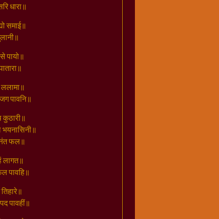
रसरि धारा॥
्यो समाई॥
 भुलानी॥
 से पायो॥
ु पातारा॥
गन ललामा॥
म जग पावनि॥
ष कुठारी॥
कल भयनासिनी॥
अनंत फल॥
महं लागत॥
 फल पावहि॥
 तिहारे॥
 पद पावहीं॥