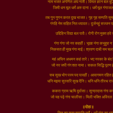
नाम भजत अगणित अघ नाशै। विमल ज्ञान बल बुद्ध
जिमी धन मूल धर्मं अरु दाना। धर्मं मूल गंगा
तब गुन गुणन करत दुख भाजत। गृह गृह सम्पति स
गंगहि नेम सहित नित ध्यावत। दुर्जनहूं सज्जन
उद्दिहिन विद्या बल पावै। रोगी रोग मुक्त हवे
गंगा गंगा जो नर कहहीं। भूखा नंगा कभुहुह 
निकसत ही मुख गंगा माई। श्रवण दाबी यम चल
महं अघिन अधमन कहं तारे। भए नरका के बंद 
जो नर जपी गंग शत नामा। सकल सिद्धि पूरण ह्
सब सुख भोग परम पद पावहीं। आवागमन रहित ह्व
धनि मइया सुरसरि सुख दैनि। धनि धनि तीरथ रा
ककरा ग्राम ऋषि दुर्वासा। सुन्दरदास गंगा 
जो यह पढ़े गंगा चालीसा। मिली भक्ति अविरल
॥दोहा॥
नित नए सुख सम्पति लहैं। धरें गंगा का ध्