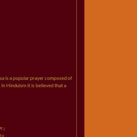
sa is a popular prayer composed of
 In Hinduism it is believed that a
ंग।
ंग॥