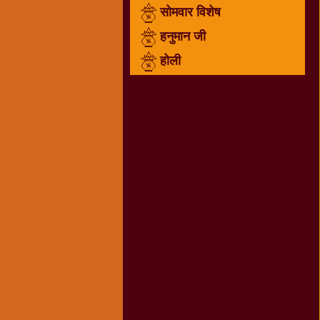
सोमवार विशेष
राम
नवमी
हनुमान जी
व्रत
होली
त्यौहार
कथाये
शनि
देव
शनिवार
विशेष
शिव
शंकर-
महाशिवरात्रि
शुक्रवार
विशेष
सावन
मास
सोमवार