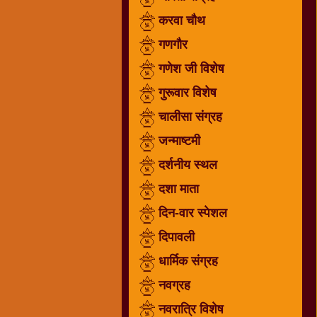
गणगौर
करवा चौथ
गणेश
गणगौर
जी
गणेश जी विशेष
विशेष
गुरूवार विशेष
गुरूवार
विशेष
चालीसा संग्रह
चालीसा
जन्माष्टमी
संग्रह
दर्शनीय स्थल
जन्माष्टमी
दर्शनीय
दशा माता
स्थल
दिन-वार स्पेशल
दशा
दिपावली
माता
दिन-
धार्मिक संग्रह
वार
नवग्रह
स्पेशल
नवरात्रि विशेष
दिपावली