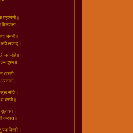
ा महारानी॥
 विख्याता॥
 जगा जननी॥
र छवि लजाई॥
ी मन मोहें॥
नितम दूषण॥
मन भावनी॥
ा अस्नाना॥
ज सुख सेवि॥
ीरथ धरयो॥
र सुहावन॥
काशी करवत॥
ु पड़ पिरही॥