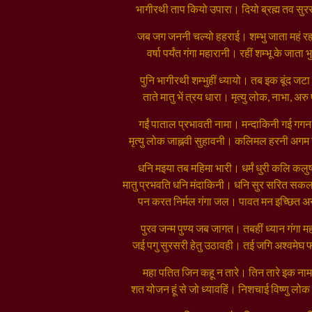
भागीरथी ताप कियो उपारा। दियो ब्रह्म तव सु
जब जग जननी चल्यो हहराई। शम्भु जाता महं रह
वर्षा पर्यंत गंगा महारानी। रहीं शम्भू के जाता
पुनि भागीरथी शम्भुहीं ध्यायो। तब इक बूंद जटा
ताते मातु भें त्रय धारा। मृत्यु लोक, नाभा, अर
गईं पाताल प्रभावती नामा। मन्दाकिनी गई ग
मृत्यु लोक जाह्नवी सुहावनी। कलिमल हरनी अग
धनि मइया तब महिमा भारी। धर्मं धुरी कलि कलु
मातु प्रभवति धनि मंदाकिनी। धनि सुर सरित स
पन करत निर्मल गंगा जल। पावत मन इच्छित 
पुरव जन्म पुण्य जब जागत। तबहीं ध्यान गंगा 
जई पगु सुरसरी हेतु उठावही। तई जगि अश्वमेघ
महा पतित जिन कहू न तारे। तिन तारे इक नाम
शत योजन हूं से जो ध्यावहिं। निशचाई विष्णु लोक