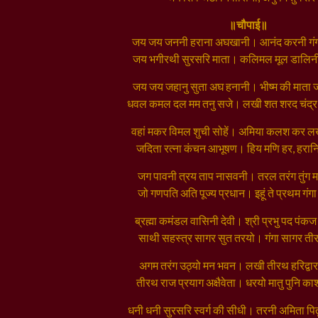
॥चौपाई॥
जय जय जननी हराना अघखानी। आनंद करनी गंग
जय भगीरथी सुरसरि माता। कलिमल मूल डालिनी
जय जय जहानु सुता अघ हनानी। भीष्म की माता
धवल कमल दल मम तनु सजे। लखी शत शरद चंद्
वहां मकर विमल शुची सोहें। अमिया कलश कर लख
जदिता रत्ना कंचन आभूषण। हिय मणि हर, हरा
जग पावनी त्रय ताप नासवनी। तरल तरंग तुंग 
जो गणपति अति पूज्य प्रधान। इहूं ते प्रथम गंग
ब्रह्मा कमंडल वासिनी देवी। श्री प्रभु पद पंक
साथी सहस्त्र सागर सुत तरयो। गंगा सागर त
अगम तरंग उठ्यो मन भवन। लखी तीरथ हरिद्वा
तीरथ राज प्रयाग अक्षैवेता। धरयो मातु पुनि 
धनी धनी सुरसरि स्वर्ग की सीधी। तरनी अमिता पित