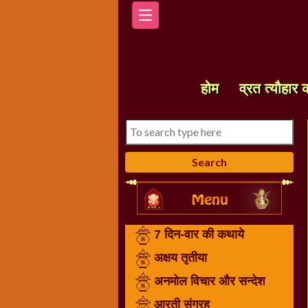
होम
7
दिन-
होम
व्रत त्यौहार 
वार
की
कथाये
अक्षय
तृतीया
अनमोल
विचार
और
7 दिन-वार की कथाये
सन्देश
आरती
अक्षय तृतीया
संग्रह
अनमोल विचार और सन्देश
करवा
आरती संग्रह
चौथ