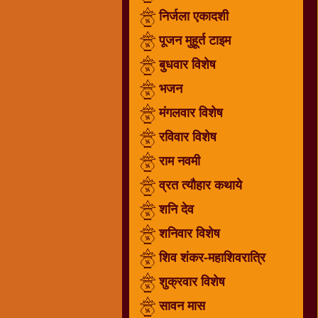
निर्जला एकादशी
धार्मिक
संग्रह
पूजन मुहूर्त टाइम
नवग्रह
बुधवार विशेष
नवरात्रि
भजन
विशेष
निर्जला
मंगलवार विशेष
एकादशी
रविवार विशेष
पूजन
राम नवमी
मुहूर्त
टाइम
व्रत त्यौहार कथाये
बुधवार
शनि देव
विशेष
शनिवार विशेष
भजन
शिव शंकर-महाशिवरात्रि
मंगलवार
विशेष
शुक्रवार विशेष
रविवार
सावन मास
विशेष