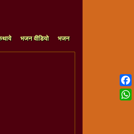
कथाये
भजन वीडियो
भजन
Faceb
Whats