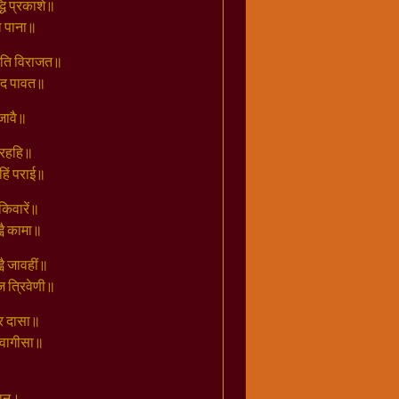
ि प्रकाशे॥
जल पाना॥
ुमति विराजत॥
 पद पावत॥
 जावै॥
न रहहि॥
हिं पराई॥
किवारें॥
वै कामा॥
ै जावहीं॥
ज त्रिवेणी॥
कर दासा॥
 वागीसा॥
यान।