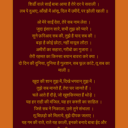
शिर्डी वाले साईं बाबा आया है तेरे दर पे सवाली ।
राम
लब पे दुआए, आँखों में आंसू, दिल में उमीदें, पर झोली खाली ॥
नवमी
व्रत
ओ मेरे साईं देवा, तेरे सब नाम लेवा ।
त्यौहार
जुदा इंसान सारे, सभी तुझ को प्यारे ।
कथाये
सुने फ़रिआद सब की, तुझे है याद सब की ।
शनि
बड़ा है कोई छोटा, नहीं मायूस लौटा ।
देव
अमीरों का सहारा, गरीबो का गुजारा ।
तेरी रहमत का किस्सा बयान बावरा करे क्या ।
शनिवार
दो दिन की दुनिया, दुनिया है गुलशन, सब फूल कांटे, तू सब का
विशेष
माली ॥
शिव
शंकर-
खुदा की शान तुझ में, दिखे भगवान् तुझ में ।
महाशिवरात्रि
तुझे सब मानते हैं, तेरा घर जानते हैं ।
शुक्रवार
चले आते हैं दौड़े, जो खुशकिस्मत हैं थोड़े ।
विशेष
यह हर राही की मंजिल, यह हर कश्ती का साहिल ।
जिसे सब ने निकाला, उसे तुने संभाला ।
सावन
तू बिछड़ो को मिलाये, बुझे दीपक जलाए ।
मास
यह गम की राते, राते यह काली, इनको बनादे बाबा ईद और
सोमवार