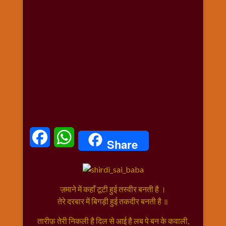
धार्मिक
संग्रह
नवग्रह
नवरात्रि
विशेष
निर्जला
एकादशी
पूजन
मुहूर्त
टाइम
Facebook
WhatsApp
Share
बुधवार
विशेष
भजन
मंगलवार
ज़माने में कहाँ टूटी हुई तस्वीर बनती है ।
विशेष
तेरे दरबार में बिगड़ी हुई तकदीर बनती है ॥
रविवार
तारीफ़ तेरी निकली है दिल से आई है लब पे बन के कवाली,
विशेष