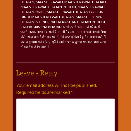
BHAJAN
,
MAA SHERAWALI
,
MAA SHERAWALI BHAJAN
,
MAA SHERAWALI BHAJAN IN HINDI
,
MAA SHERAWALI
BHAJAN LYRICS
,
MAA SHERAWALI BHAJAN LYRICS IN
HINDI
,
MAA SHERO WALI BHAJAN
,
MAA SHERO WALI
BHAJAN IN HINDI
,
RADHA KRISHAN BHAJAN IN HINDI
,
RADHA KRISHNA BHAJAN
,
घर में पधारो गजाननजी मेरे घर में
पधारो
,
नटवर नागर नंदा भजो रे मन
,
नी मैं श्याम मनाना नी चाहे लोग बोलिया
बोले
,
प्यारा सजा है तेरा द्वार भवानी
,
मेरे कष्ट तू मिटा दे दुनिया बनाने वाले
,
मैं
बालक तू माता शेरां वालिए
,
श्री देवकी नन्दन ठाकुर जी महाराज
,
सखी आज
तो बधाई बाजे रंग महल में
Leave a Reply
Your email address will not be published.
Required fields are marked
*