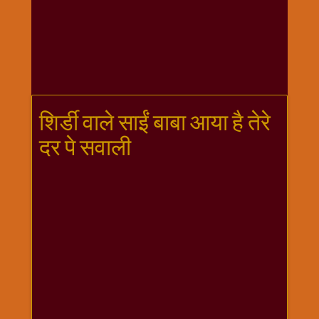
गणगौर
गणेश
जी
विशेष
गुरूवार
विशेष
शिर्डी वाले साईं बाबा आया है तेरे
चालीसा
दर पे सवाली
संग्रह
जन्माष्टमी
दर्शनीय
स्थल
दशा
माता
दिन-
वार
स्पेशल
दिपावली