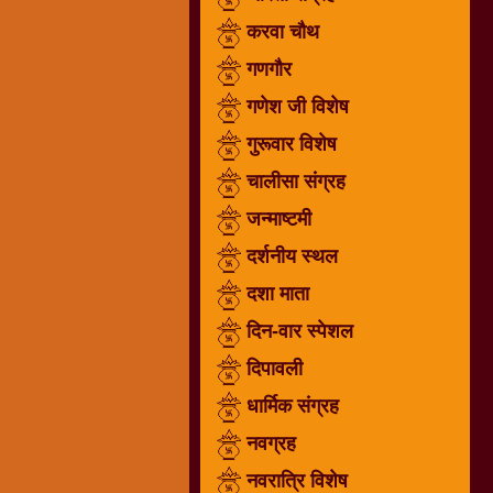
गणगौर
करवा चौथ
गणेश
गणगौर
जी
गणेश जी विशेष
विशेष
गुरूवार विशेष
गुरूवार
विशेष
चालीसा संग्रह
चालीसा
जन्माष्टमी
संग्रह
दर्शनीय स्थल
जन्माष्टमी
दर्शनीय
दशा माता
स्थल
दिन-वार स्पेशल
दशा
दिपावली
माता
दिन-
धार्मिक संग्रह
वार
नवग्रह
स्पेशल
नवरात्रि विशेष
दिपावली