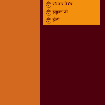
सोमवार विशेष
राम
नवमी
हनुमान जी
व्रत
होली
त्यौहार
कथाये
शनि
देव
शनिवार
विशेष
शिव
शंकर-
महाशिवरात्रि
शुक्रवार
विशेष
सावन
मास
सोमवार