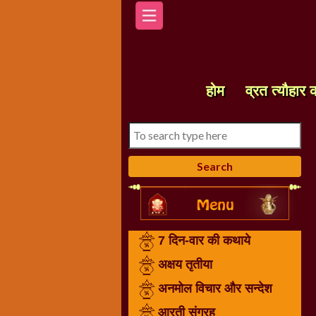
होम
7
दिन-
होम
व्रत त्यौहार 
वार
की
कथाये
अक्षय
तृतीया
अनमोल
विचार
और
7 दिन-वार की कथाये
सन्देश
आरती
अक्षय तृतीया
संग्रह
अनमोल विचार और सन्देश
करवा
आरती संग्रह
चौथ