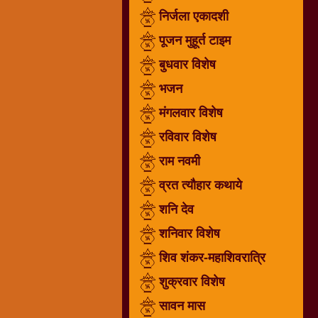
निर्जला एकादशी
धार्मिक
संग्रह
पूजन मुहूर्त टाइम
नवग्रह
बुधवार विशेष
नवरात्रि
भजन
विशेष
निर्जला
मंगलवार विशेष
एकादशी
रविवार विशेष
पूजन
राम नवमी
मुहूर्त
टाइम
व्रत त्यौहार कथाये
बुधवार
शनि देव
विशेष
शनिवार विशेष
भजन
शिव शंकर-महाशिवरात्रि
मंगलवार
विशेष
शुक्रवार विशेष
रविवार
सावन मास
विशेष