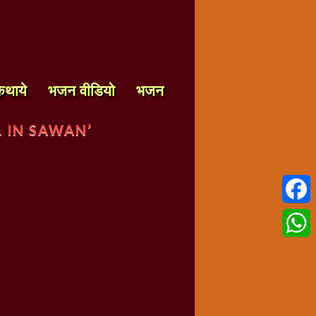
कथाये
भजन वीडियो
भजन
 IN SAWAN’
Faceb
Whats