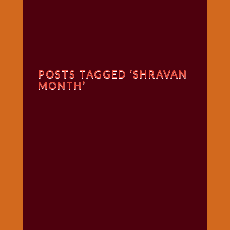
गणगौर
गणेश
जी
विशेष
गुरूवार
POSTS TAGGED ‘SHRAVAN
विशेष
MONTH’
चालीसा
संग्रह
जन्माष्टमी
दर्शनीय
स्थल
दशा
माता
दिन-
वार
स्पेशल
दिपावली