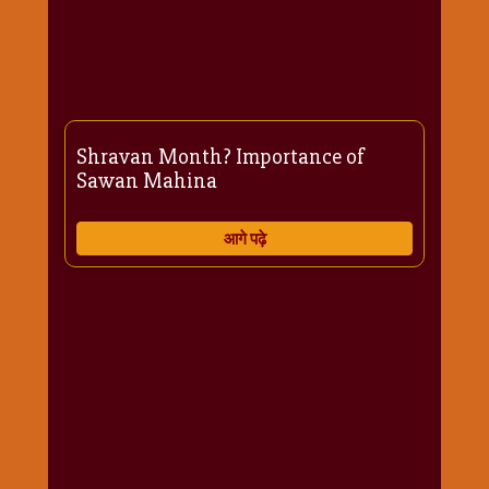
राम
नवमी
व्रत
त्यौहार
कथाये
Shravan Month? Importance of
शनि
Sawan Mahina
देव
शनिवार
आगे पढ़े
विशेष
शिव
शंकर-
महाशिवरात्रि
शुक्रवार
विशेष
सावन
मास
सोमवार