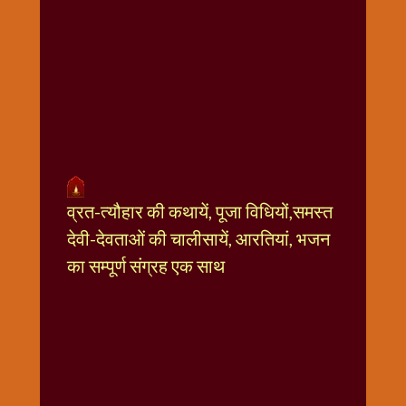
धार्मिक
संग्रह
नवग्रह
नवरात्रि
विशेष
निर्जला
एकादशी
पूजन
व्रत-त्यौहार की कथायें, पूजा विधियों,समस्त
मुहूर्त
टाइम
देवी-देवताओं की चालीसायें, आरतियां, भजन
बुधवार
का सम्पूर्ण संग्रह एक साथ
विशेष
भजन
मंगलवार
विशेष
रविवार
विशेष