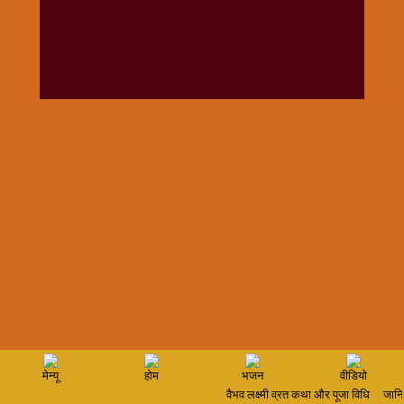
विशेष
हनुमान
जी
होली
मेन्यू
होम
भजन
वीडियो
वैभव लक्ष्मी व्रत कथा और पूजा विधि
जानिए