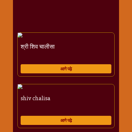
राम
नवमी
व्रत
त्यौहार
कथाये
शनि
श्री शिव चालीसा
देव
शनिवार
विशेष
आगे पढ़े
शिव
शंकर-
महाशिवरात्रि
शुक्रवार
shiv chalisa
विशेष
सावन
मास
आगे पढ़े
सोमवार