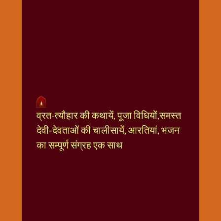
धार्मिक
संग्रह
नवग्रह
नवरात्रि
विशेष
निर्जला
एकादशी
पूजन
व्रत-त्यौहार की कथायें, पूजा विधियों,समस्त
मुहूर्त
टाइम
देवी-देवताओं की चालीसायें, आरतियां, भजन
बुधवार
का सम्पूर्ण संग्रह एक साथ
विशेष
भजन
मंगलवार
विशेष
रविवार
विशेष