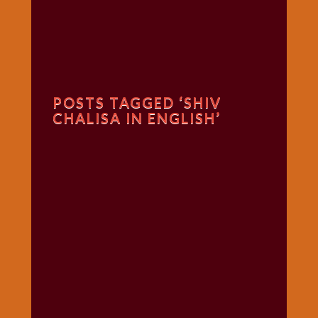
गणगौर
गणेश
जी
विशेष
गुरूवार
POSTS TAGGED ‘SHIV
विशेष
CHALISA IN ENGLISH’
चालीसा
संग्रह
जन्माष्टमी
दर्शनीय
स्थल
दशा
माता
दिन-
वार
स्पेशल
दिपावली