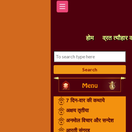
होम
7
दिन-
होम
व्रत त्यौहार 
वार
की
कथाये
अक्षय
तृतीया
अनमोल
विचार
और
7 दिन-वार की कथाये
सन्देश
आरती
अक्षय तृतीया
संग्रह
अनमोल विचार और सन्देश
करवा
आरती संग्रह
चौथ