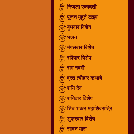
निर्जला एकादशी
धार्मिक
संग्रह
पूजन मुहूर्त टाइम
नवग्रह
बुधवार विशेष
नवरात्रि
भजन
विशेष
निर्जला
मंगलवार विशेष
एकादशी
रविवार विशेष
पूजन
राम नवमी
मुहूर्त
टाइम
व्रत त्यौहार कथाये
बुधवार
शनि देव
विशेष
शनिवार विशेष
भजन
शिव शंकर-महाशिवरात्रि
मंगलवार
विशेष
शुक्रवार विशेष
रविवार
सावन मास
विशेष