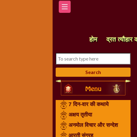
होम
7
दिन-
होम
व्रत त्यौहार 
वार
की
कथाये
अक्षय
तृतीया
अनमोल
विचार
और
7 दिन-वार की कथाये
सन्देश
आरती
अक्षय तृतीया
संग्रह
अनमोल विचार और सन्देश
करवा
आरती संग्रह
चौथ