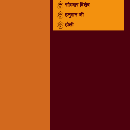
सोमवार विशेष
राम
नवमी
हनुमान जी
व्रत
होली
त्यौहार
कथाये
शनि
देव
शनिवार
विशेष
शिव
शंकर-
महाशिवरात्रि
शुक्रवार
विशेष
सावन
मास
सोमवार