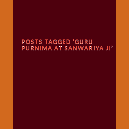
गणगौर
गणेश
जी
विशेष
गुरूवार
POSTS TAGGED ‘GURU
विशेष
PURNIMA AT SANWARIYA JI’
चालीसा
संग्रह
जन्माष्टमी
दर्शनीय
स्थल
दशा
माता
दिन-
वार
स्पेशल
दिपावली