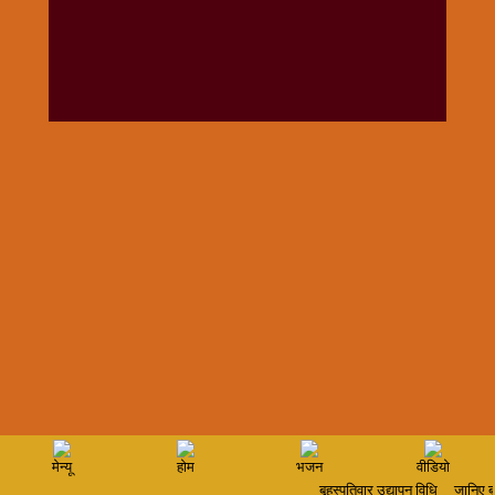
विशेष
हनुमान
जी
होली
मेन्यू
होम
भजन
वीडियो
बृहस्पतिवार उद्यापन विधि
जानिए बृह