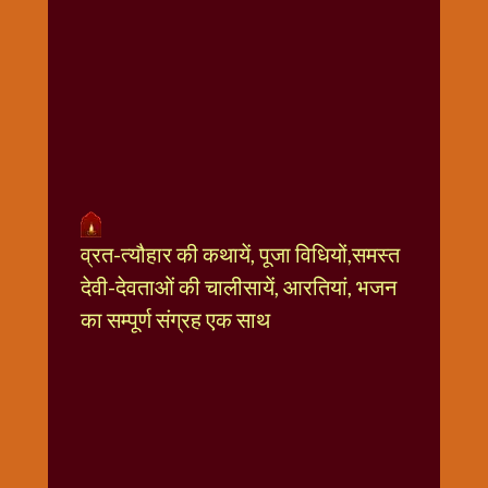
धार्मिक
संग्रह
नवग्रह
नवरात्रि
विशेष
निर्जला
एकादशी
पूजन
व्रत-त्यौहार की कथायें, पूजा विधियों,समस्त
मुहूर्त
टाइम
देवी-देवताओं की चालीसायें, आरतियां, भजन
बुधवार
का सम्पूर्ण संग्रह एक साथ
विशेष
भजन
मंगलवार
विशेष
रविवार
विशेष