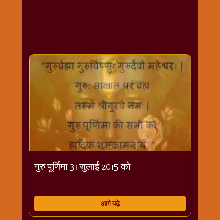
राम
नवमी
व्रत
त्यौहार
कथाये
शनि
देव
शनिवार
विशेष
शिव
शंकर-
महाशिवरात्रि
शुक्रवार
गुरु पूर्णिमा 31 जुलाई 2015 को
विशेष
सावन
मास
आगे पढ़े
सोमवार