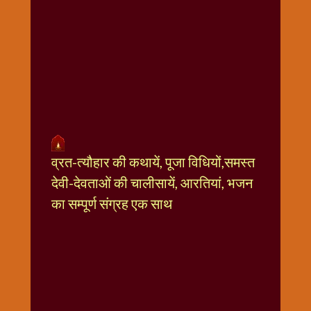
धार्मिक
संग्रह
नवग्रह
नवरात्रि
विशेष
निर्जला
एकादशी
पूजन
व्रत-त्यौहार की कथायें, पूजा विधियों,समस्त
मुहूर्त
टाइम
देवी-देवताओं की चालीसायें, आरतियां, भजन
बुधवार
का सम्पूर्ण संग्रह एक साथ
विशेष
भजन
मंगलवार
विशेष
रविवार
विशेष