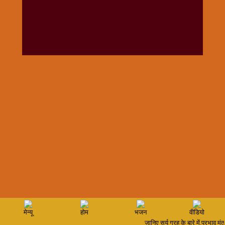
विशेष
हनुमान
जी
होली
मेन्यू
होम
भजन
वीडियो
जानिए सूर्य ग्रह के बारे में,प्रभाव 