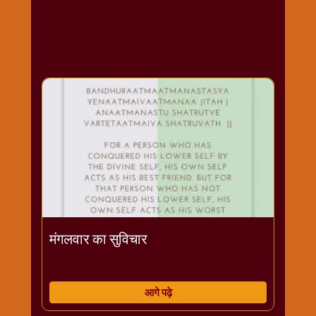
राम
नवमी
व्रत
त्यौहार
कथाये
शनि
देव
शनिवार
विशेष
शिव
शंकर-
महाशिवरात्रि
शुक्रवार
मंगलवार का सुविचार
विशेष
सावन
मास
आगे पढ़े
सोमवार