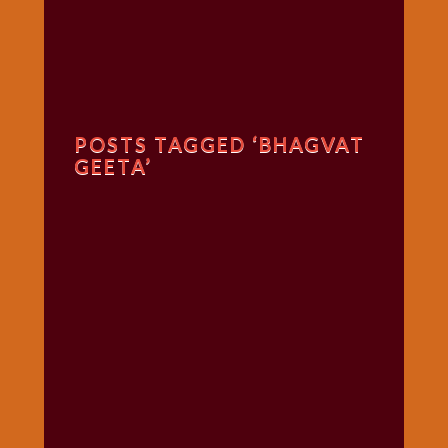
गणगौर
गणेश
जी
विशेष
गुरूवार
POSTS TAGGED ‘BHAGVAT
विशेष
GEETA’
चालीसा
संग्रह
जन्माष्टमी
दर्शनीय
स्थल
दशा
माता
दिन-
वार
स्पेशल
दिपावली