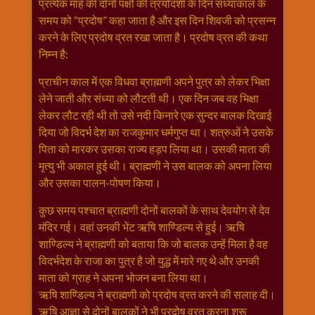
प्रत्येक माह की दोनों पक्षों की त्रयोदशी के दिन संध्याकाल के
राम
समय को “प्रदोष” कहा जाता है और इस दिन शिवजी को प्रसन्न
नवमी
करने के लिए प्रदोष व्रत रखा जाता है। प्रदोष व्रत की कथा
व्रत
निम्न है:
त्यौहार
प्राचीन काल में एक विधवा ब्राह्मणी अपने पुत्र को लेकर भिक्षा
कथाये
लेने जाती और संध्या को लौटती थी। एक दिन जब वह भिक्षा
शनि
लेकर लौट रही थी तो उसे नदी किनारे एक सुन्दर बालक दिखाई
देव
दिया जो विदर्भ देश का राजकुमार धर्मगुप्त था। शत्रुओं ने उसके
शनिवार
पिता को मारकर उसका राज्य हड़प लिया था। उसकी माता की
विशेष
मृत्यु भी अकाल हुई थी। ब्राह्मणी ने उस बालक को अपना लिया
शिव
और उसका पालन-पोषण किया।
शंकर-
कुछ समय पश्चात ब्राह्मणी दोनों बालकों के साथ देवयोग से देव
महाशिवरात्रि
मंदिर गई। वहां उनकी भेंट ऋषि शाण्डिल्य से हुई। ऋषि
शुक्रवार
शाण्डिल्य ने ब्राह्मणी को बताया कि जो बालक उन्हें मिला है वह
विशेष
विदर्भदेश के राजा का पुत्र है जो युद्ध में मारे गए थे और उनकी
सावन
माता को ग्राह ने अपना भोजन बना लिया था।
मास
ऋषि शाण्डिल्य ने ब्राह्मणी को प्रदोष व्रत करने की सलाह दी।
सोमवार
ऋषि आज्ञा से दोनों बालकों ने भी प्रदोष व्रत करना शुरू