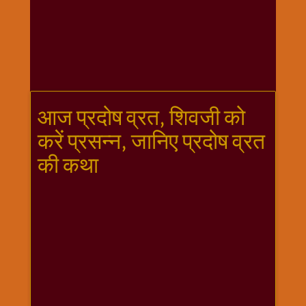
गणगौर
गणेश
जी
विशेष
गुरूवार
विशेष
आज प्रदोष व्रत, शिवजी को
चालीसा
करें प्रसन्न, जानिए प्रदोष व्रत
संग्रह
की कथा
जन्माष्टमी
दर्शनीय
स्थल
दशा
माता
दिन-
वार
स्पेशल
दिपावली