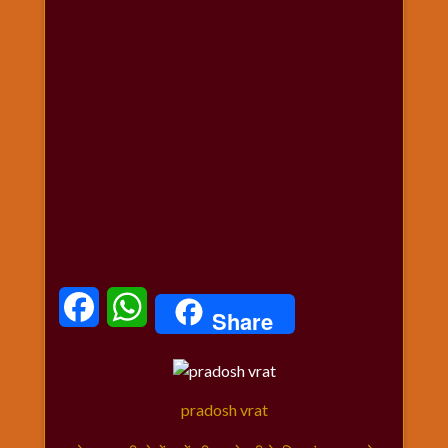
धार्मिक
संग्रह
नवग्रह
नवरात्रि
विशेष
निर्जला
एकादशी
पूजन
मुहूर्त
टाइम
बुधवार
Facebook
WhatsApp
विशेष
Share
भजन
मंगलवार
विशेष
pradosh vrat
रविवार
विशेष