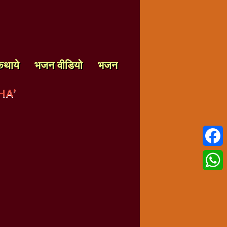
कथाये
भजन वीडियो
भजन
HA’
Faceb
Whats