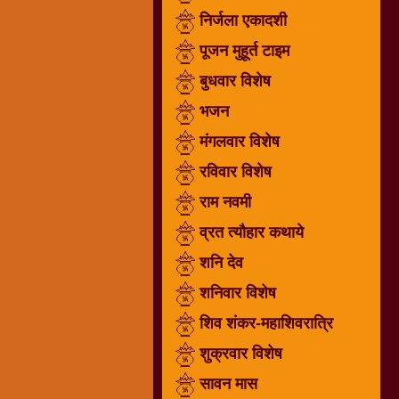
निर्जला एकादशी
धार्मिक
संग्रह
पूजन मुहूर्त टाइम
नवग्रह
बुधवार विशेष
नवरात्रि
भजन
विशेष
निर्जला
मंगलवार विशेष
एकादशी
रविवार विशेष
पूजन
राम नवमी
मुहूर्त
टाइम
व्रत त्यौहार कथाये
बुधवार
शनि देव
विशेष
शनिवार विशेष
भजन
शिव शंकर-महाशिवरात्रि
मंगलवार
विशेष
शुक्रवार विशेष
रविवार
सावन मास
विशेष