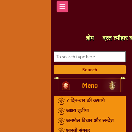
होम
7
दिन-
होम
व्रत त्यौहार 
वार
की
कथाये
अक्षय
तृतीया
अनमोल
विचार
और
7 दिन-वार की कथाये
सन्देश
आरती
अक्षय तृतीया
संग्रह
अनमोल विचार और सन्देश
करवा
आरती संग्रह
चौथ