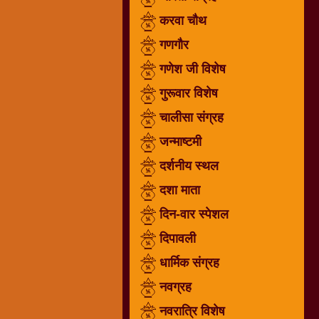
गणगौर
करवा चौथ
गणेश
गणगौर
जी
गणेश जी विशेष
विशेष
गुरूवार विशेष
गुरूवार
विशेष
चालीसा संग्रह
चालीसा
जन्माष्टमी
संग्रह
दर्शनीय स्थल
जन्माष्टमी
दर्शनीय
दशा माता
स्थल
दिन-वार स्पेशल
दशा
दिपावली
माता
दिन-
धार्मिक संग्रह
वार
नवग्रह
स्पेशल
नवरात्रि विशेष
दिपावली