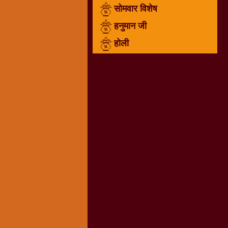
सोमवार विशेष
राम
नवमी
हनुमान जी
व्रत
होली
त्यौहार
कथाये
शनि
देव
शनिवार
विशेष
शिव
शंकर-
महाशिवरात्रि
शुक्रवार
विशेष
सावन
मास
सोमवार