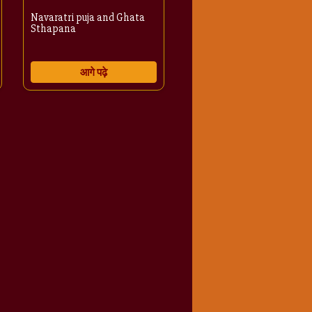
Navaratri puja and Ghata
Sthapana
आगे पढ़े