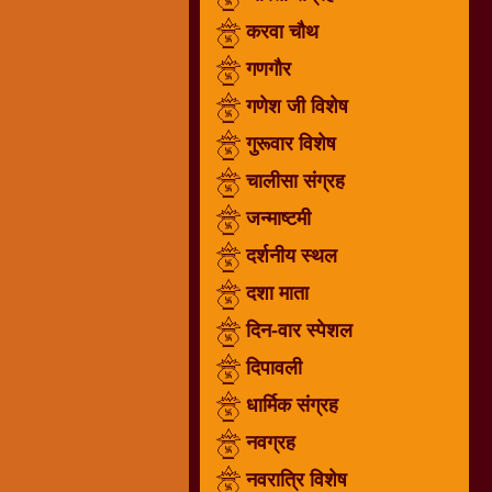
गणगौर
करवा चौथ
गणेश
गणगौर
जी
गणेश जी विशेष
विशेष
गुरूवार विशेष
गुरूवार
विशेष
चालीसा संग्रह
चालीसा
जन्माष्टमी
संग्रह
दर्शनीय स्थल
जन्माष्टमी
दर्शनीय
दशा माता
स्थल
दिन-वार स्पेशल
दशा
दिपावली
माता
दिन-
धार्मिक संग्रह
वार
नवग्रह
स्पेशल
नवरात्रि विशेष
दिपावली