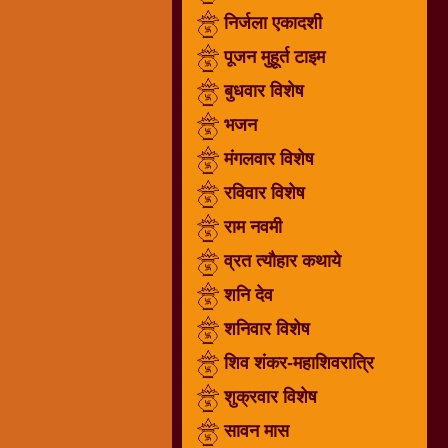
निर्जला एकादशी
धार्मिक
संग्रह
पूजन मुहूर्त टाइम
नवग्रह
बुधवार विशेष
नवरात्रि
भजन
विशेष
निर्जला
मंगलवार विशेष
एकादशी
रविवार विशेष
पूजन
राम नवमी
मुहूर्त
टाइम
व्रत त्यौहार कथाये
बुधवार
शनि देव
विशेष
शनिवार विशेष
भजन
शिव शंकर-महाशिवरात्रि
मंगलवार
विशेष
शुक्रवार विशेष
रविवार
सावन मास
विशेष