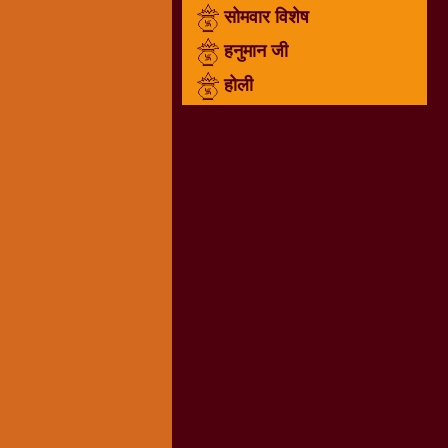
सोमवार विशेष
राम
नवमी
हनुमान जी
व्रत
होली
त्यौहार
कथाये
शनि
देव
शनिवार
विशेष
शिव
शंकर-
महाशिवरात्रि
शुक्रवार
विशेष
सावन
मास
सोमवार