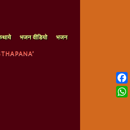
कथाये
भजन वीडियो
भजन
STHAPANA’
Faceb
Whats