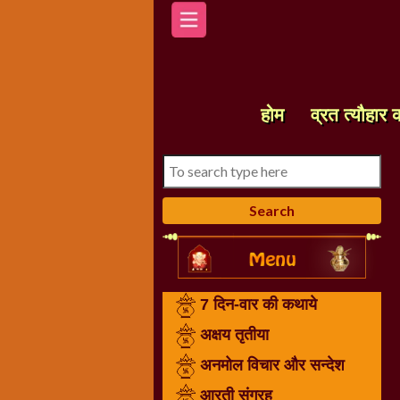
होम
7
दिन-
होम
व्रत त्यौहार 
वार
की
कथाये
अक्षय
तृतीया
अनमोल
विचार
और
7 दिन-वार की कथाये
सन्देश
आरती
अक्षय तृतीया
संग्रह
अनमोल विचार और सन्देश
करवा
आरती संग्रह
चौथ