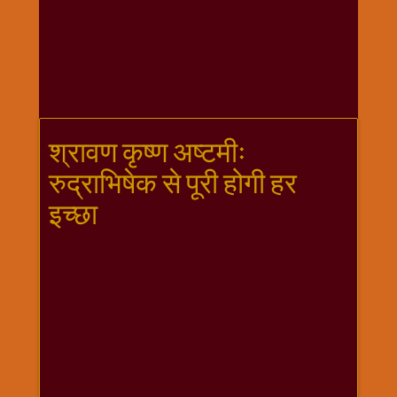
गणगौर
गणेश
जी
विशेष
गुरूवार
विशेष
श्रावण कृष्ण अष्टमीः
चालीसा
रुद्राभिषेक से पूरी होगी हर
संग्रह
इच्छा
जन्माष्टमी
दर्शनीय
स्थल
दशा
माता
दिन-
वार
स्पेशल
दिपावली