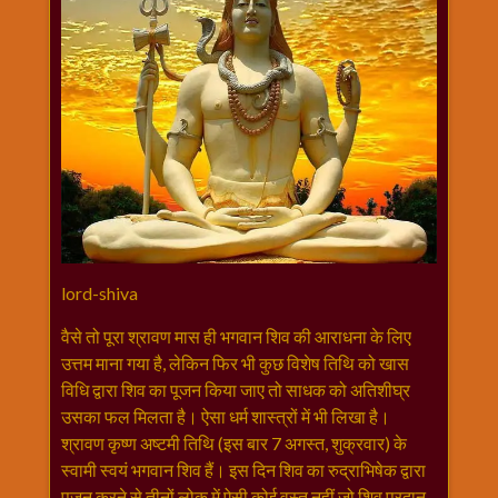
राम
नवमी
व्रत
त्यौहार
कथाये
शनि
देव
शनिवार
विशेष
शिव
lord-shiva
शंकर-
महाशिवरात्रि
वैसे तो पूरा श्रावण मास ही भगवान शिव की आराधना के लिए
उत्तम माना गया है, लेकिन फिर भी कुछ विशेष तिथि को खास
शुक्रवार
विधि द्वारा शिव का पूजन किया जाए तो साधक को अतिशीघ्र
विशेष
उसका फल मिलता है। ऐसा धर्म शास्त्रों में भी लिखा है।
सावन
श्रावण कृष्ण अष्टमी तिथि (इस बार 7 अगस्त, शुक्रवार) के
मास
स्वामी स्वयं भगवान शिव हैं। इस दिन शिव का रुद्राभिषेक द्वारा
सोमवार
पूजन करने से तीनों लोक में ऐसी कोई वस्तु नहीं जो शिव प्रदान