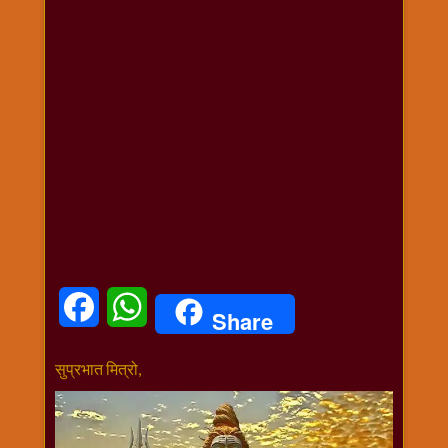
धार्मिक
संग्रह
नवग्रह
नवरात्रि
विशेष
निर्जला
एकादशी
पूजन
मुहूर्त
टाइम
बुधवार
Facebook
WhatsApp
विशेष
Share
भजन
मंगलवार
सुप्रभात मित्रो,
विशेष
रविवार
विशेष