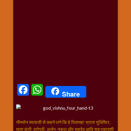
धार्मिक
संग्रह
नवग्रह
नवरात्रि
विशेष
निर्जला
एकादशी
पूजन
मुहूर्त
टाइम
बुधवार
Facebook
WhatsApp
विशेष
Share
भजन
मंगलवार
विशेष
रविवार
भीमसेन व्यासजी से कहने लगे कि हे पितामह! भ्राता युधिष्ठिर,
विशेष
माता कुंती, द्रोपदी, अर्जुन, नकुल और सहदेव आदि सब एकादशी