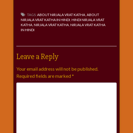
TAGS:
ABOUT NIRJALA VRAT KATHA
,
ABOUT
NIRJALA VRAT KATHA IN HINDI
,
HINDI NIRJALA VRAT
KATHA
,
NIRJALA VRAT KATHA
,
NIRJALA VRAT KATHA
IN HINDI
Leave a Reply
Your email address will not be published.
Required fields are marked
*