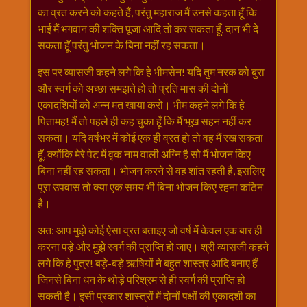
का व्रत करने को कहते हैं, परंतु महाराज मैं उनसे कहता हूँ कि
राम
भाई मैं भगवान की शक्ति पूजा आदि तो कर सकता हूँ, दान भी दे
नवमी
सकता हूँ परंतु भोजन के बिना नहीं रह सकता।
व्रत
त्यौहार
इस पर व्यासजी कहने लगे कि हे भीमसेन! यदि तुम नरक को बुरा
कथाये
और स्वर्ग को अच्छा समझते हो तो प्रति मास की दोनों
शनि
एक‍ा‍दशियों को अन्न मत खाया करो। भीम कहने लगे कि हे
देव
पितामह! मैं तो पहले ही कह चुका हूँ कि मैं भूख सहन नहीं कर
शनिवार
सकता। यदि वर्षभर में कोई एक ही व्रत हो तो वह मैं रख सकता
विशेष
हूँ, क्योंकि मेरे पेट में वृक नाम वाली अग्नि है सो मैं भोजन किए
बिना नहीं रह सकता। भोजन करने से वह शांत रहती है, इसलिए
शिव
पूरा उपवास तो क्या एक समय भी बिना भोजन किए रहना कठिन
शंकर-
है।
महाशिवरात्रि
शुक्रवार
अत: आप मुझे कोई ऐसा व्रत बताइए जो वर्ष में केवल एक बार ही
विशेष
करना पड़े और मुझे स्वर्ग की प्राप्ति हो जाए। श्री व्यासजी कहने
सावन
लगे कि हे पुत्र! बड़े-बड़े ऋषियों ने बहुत शास्त्र आदि बनाए हैं
मास
जिनसे बिना धन के थोड़े परिश्रम से ही स्वर्ग की प्राप्ति हो
सोमवार
सकती है। इसी प्रकार शास्त्रों में दोनों पक्षों की एका‍दशी का