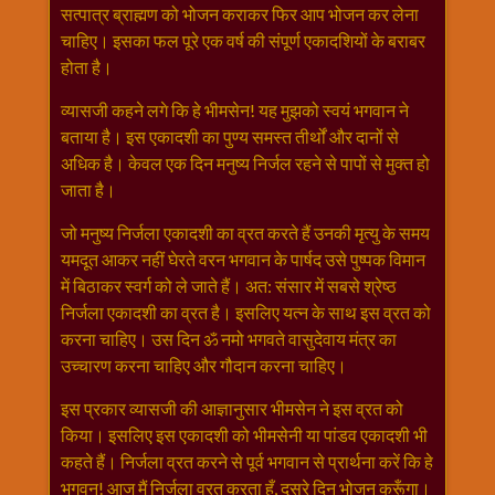
सत्पात्र ब्राह्मण को भोजन कराकर फिर आप भोजन कर लेना
चाहिए। इसका फल पूरे एक वर्ष की संपूर्ण एकादशियों के बराबर
होता है।
व्यासजी कहने लगे कि हे भीमसेन! यह मुझको स्वयं भगवान ने
बताया है। इस एकादशी का पुण्य समस्त तीर्थों और दानों से
अधिक है। केवल एक दिन मनुष्य निर्जल रहने से पापों से मुक्त हो
जाता है।
जो मनुष्य निर्जला एकादशी का व्रत करते हैं उनकी मृत्यु के समय
यमदूत आकर नहीं घेरते वरन भगवान के पार्षद उसे पुष्पक विमान
में बिठाकर स्वर्ग को ले जाते हैं। अत: संसार में सबसे श्रेष्ठ
निर्जला एकादशी का व्रत है। इसलिए यत्न के साथ इस व्रत को
करना चाहिए। उस दिन ॐ नमो भगवते वासुदेवाय मंत्र का
उच्चारण करना चाहिए और गौदान करना चाहिए।
इस प्रकार व्यासजी की आज्ञानुसार भीमसेन ने इस व्रत को
किया। इसलिए इस एकादशी को भीमसेनी या पांडव एकादशी भी
कहते हैं। निर्जला व्रत करने से पूर्व भगवान से प्रार्थना करें कि हे
भगवन! आज मैं निर्जला व्रत करता हूँ, दूसरे दिन भोजन करूँगा।