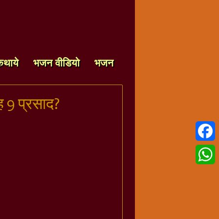
कथाये
भजन वीडियो
भजन
यह 9 प्रसाद?
Faceb
Whats