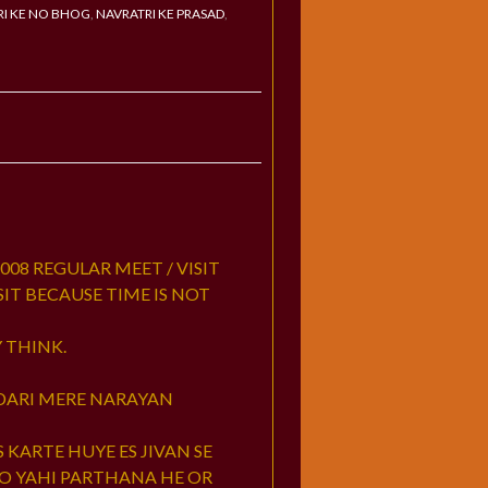
RI KE NO BHOG
,
NAVRATRI KE PRASAD
,
2008 REGULAR MEET / VISIT
IT BECAUSE TIME IS NOT
 THINK.
DARI MERE NARAYAN
KARTE HUYE ES JIVAN SE
HO YAHI PARTHANA HE OR