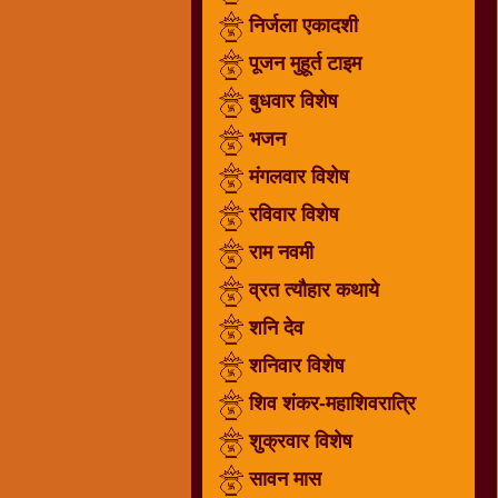
निर्जला एकादशी
धार्मिक
संग्रह
पूजन मुहूर्त टाइम
नवग्रह
बुधवार विशेष
नवरात्रि
भजन
विशेष
निर्जला
मंगलवार विशेष
एकादशी
रविवार विशेष
पूजन
राम नवमी
मुहूर्त
टाइम
व्रत त्यौहार कथाये
बुधवार
शनि देव
विशेष
शनिवार विशेष
भजन
शिव शंकर-महाशिवरात्रि
मंगलवार
विशेष
शुक्रवार विशेष
रविवार
सावन मास
विशेष