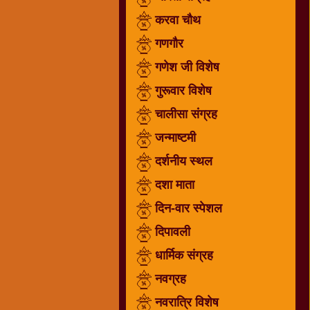
गणगौर
करवा चौथ
गणेश
गणगौर
जी
गणेश जी विशेष
विशेष
गुरूवार विशेष
गुरूवार
विशेष
चालीसा संग्रह
चालीसा
जन्माष्टमी
संग्रह
दर्शनीय स्थल
जन्माष्टमी
दर्शनीय
दशा माता
स्थल
दिन-वार स्पेशल
दशा
दिपावली
माता
दिन-
धार्मिक संग्रह
वार
नवग्रह
स्पेशल
नवरात्रि विशेष
दिपावली