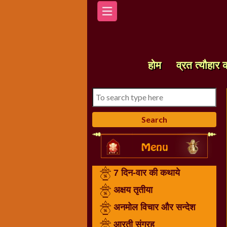
होम
7
दिन-
होम
व्रत त्यौहार 
वार
की
कथाये
अक्षय
तृतीया
अनमोल
विचार
और
7 दिन-वार की कथाये
सन्देश
आरती
अक्षय तृतीया
संग्रह
अनमोल विचार और सन्देश
करवा
आरती संग्रह
चौथ