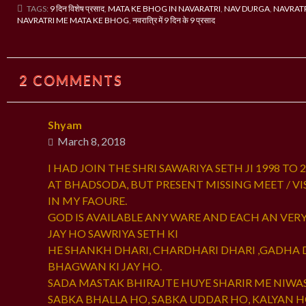
TAGS:
9 दिन विशेष प्रसाद
,
MATA KE BHOG IN NAVARATRI
,
NAV DURGA
,
NAVRAT
NAVRATRI ME MATA KE BHOG
,
नवरात्रि में 9 दिन के 9 प्रसाद
2 COMMENTS
Shyam
March 8, 2018
I HAD JOIN THE SHRI SAWARIYA SETH JI 1998 TO 
AT BHADSODA, BUT PRESENT MISSING MEET / VIS
IN MY FAOURE.
GOD IS AVAILABLE ANY WARE AND EACH AN VERY
JAY HO SAWRIYA SETH KI
HE SHANKH DHARI, CHARDHARI DHARI ,GADHA 
BHAGWAN KI JAY HO.
SADA MASTAK BHIRAJTE HUYE SHARIR ME NIWAS 
SABKA BHALLA HO, SABKA UDDAR HO, KALYAN 