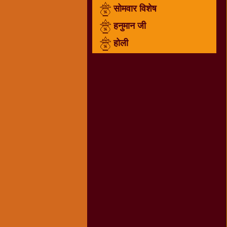
सोमवार विशेष
राम
नवमी
हनुमान जी
व्रत
होली
त्यौहार
कथाये
शनि
देव
शनिवार
विशेष
शिव
शंकर-
महाशिवरात्रि
शुक्रवार
विशेष
सावन
मास
सोमवार