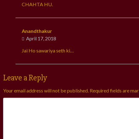
CHAHTA HU.
Anandthakur
April 17, 2018
Jai Ho sawariya seth ki…
Leave a Reply
Your email address will not be published.
Required fields are ma