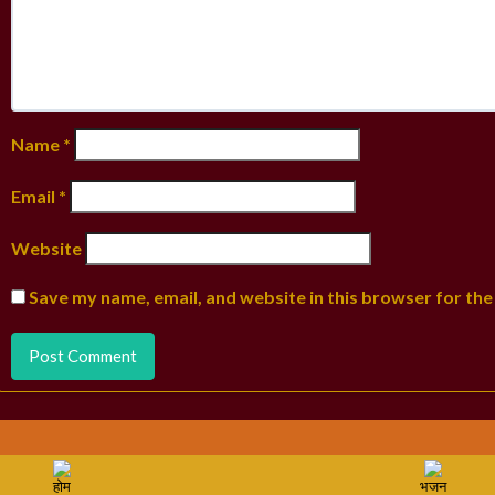
Name
*
Email
*
Website
Save my name, email, and website in this browser for the
होम
भजन