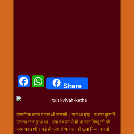
धार्मिक
संग्रह
नवग्रह
नवरात्रि
विशेष
निर्जला
एकादशी
पूजन
मुहूर्त
टाइम
Facebook
WhatsApp
Share
बुधवार
विशेष
भजन
मंगलवार
पौराणिक काल में एक थी लड़की। नाम था वृंदा। राक्षस कुल में
विशेष
उसका जन्म हुआ था। वृंदा बचपन से ही भगवान विष्णु जी की
रविवार
परम भक्त थी। बड़े ही प्रेम से भगवान की पूजा किया करती
विशेष