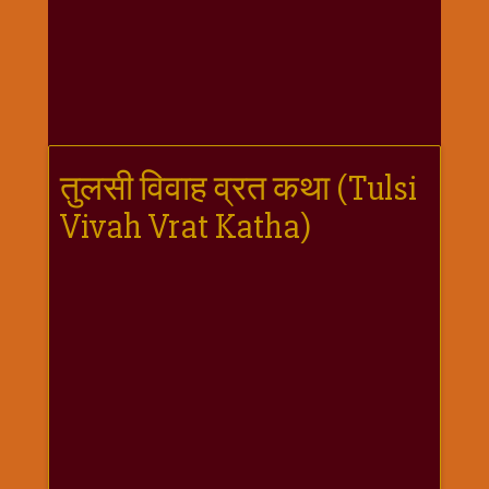
गणगौर
गणेश
जी
विशेष
गुरूवार
विशेष
तुलसी विवाह व्रत कथा (Tulsi
चालीसा
Vivah Vrat Katha)
संग्रह
जन्माष्टमी
दर्शनीय
स्थल
दशा
माता
दिन-
वार
स्पेशल
दिपावली