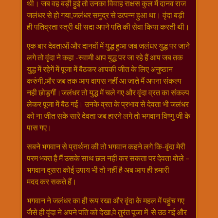
थी। जब वह बड़ी हुई तो उनका विवाह राक्षस कुल में दानव राज
राम
जलंधर से हो गया,जलंधर समुद्र से उत्पन्न हुआ था। वृंदा बड़ी
नवमी
ही पतिव्रता स्त्री थी सदा अपने पति की सेवा किया करती थी।
व्रत
एक बार देवताओं और दानवों में युद्ध हुआ जब जलंधर युद्ध पर जाने
त्यौहार
लगे तो वृंदा ने कहा -स्वामी आप युद्ध पर जा रहे हैं आप जब तक
कथाये
युद्ध में रहेगें में पूजा में बैठकर आपकी जीत के लिए अनुष्ठान
शनि
करुंगी,और जब तक आप वापस नहीं आ जाते मैं अपना संकल्प
देव
नही छोडूगीं।जलंधर तो युद्ध में चले गए और वृंदा व्रत का संकल्प
शनिवार
लेकर पूजा में बैठ गई। उनके व्रत के प्रभाव से देवता भी जलंधर
विशेष
को ना जीत सके सारे देवता जब हारने लगे तो भगवान विष्णु जी के
शिव
पास गए।
शंकर-
महाशिवरात्रि
सबने भगवान से प्रार्थना की तो भगवान कहने लगे कि-वृंदा मेरी
परम भक्त है मैं उसके साथ छल नहीं कर सकता पर देवता बोले –
शुक्रवार
भगवान दूसरा कोई उपाय भी तो नहीं है अब आप ही हमारी
विशेष
मदद कर सकते हैं।
सावन
मास
भगवान ने जलंधर का ही रूप रखा और वृंदा के महल में पहुंच गए
सोमवार
जैसे ही वृंदा ने अपने पति को देखा,वे तुरंत पूजा में से उठ गई और