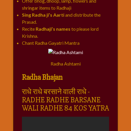
Offer bhog, dhoop, lamp, flowers and
shringar items to Radhaji
Sing Radha ji’s Aarti
and distribute the
Prasad.
Recite
Radhaji’s names
to please lord
Krishna.
Chant Radha Gayatri Mantra
Radha Ashtami
Radha Bhajan
राधे राधे बरसाने वाली राधे -
RADHE RADHE BARSANE
WALI RADHE 84 KOS YATRA