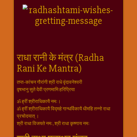
राम
नवमी
व्रत
त्यौहार
कथाये
शनि
देव
राधा रानी के मंत्र (Radha
शनिवार
Rani Ke Mantra)
विशेष
शिव
तप्त-कांचन गौरांगी श्री राधे वृंदावनेश्वरी
शंकर-
वृषभानु सुते देवी प्रणमामि हरिप्रिया
महाशिवरात्रि
शुक्रवार
ॐ ह्रीं श्रीराधिकायै नमः।
विशेष
ॐ ह्रीं श्रीराधिकायै विद्महे गान्धर्विकायै धीमहि तन्नो राधा
प्रचोदयात् ।
सावन
श्री राधा विजयते नमः, श्री राधा कृष्णाय नमः
मास
सोमवार