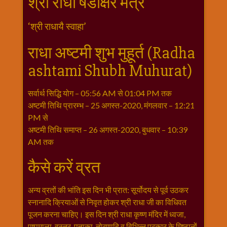
श्री राधा षडाक्षर मंत्र
विशेष
हनुमान
‘श्री राधायै स्वाहा’
जी
होली
राधा अष्टमी शुभ मुहूर्त (Radha
ashtami Shubh Muhurat)
सर्वार्थ सिद्धि योग – 05:56 AM से 01:04 PM तक
अष्टमी तिथि प्रारम्भ – 25 अगस्त-2020, मंगलवार – 12:21
PM से
अष्टमी तिथि समाप्त – 26 अगस्त-2020, बुधवार – 10:39
AM तक
कैसे करें व्रत
अन्य व्रतों की भांति इस दिन भी प्रात: सूर्योदय से पूर्व उठकर
स्नानादि क्रियाओं से निवृत होकर श्री राधा जी का विधिवत
पूजन करना चाहिए। इस दिन श्री राधा कृष्ण मंदिर में ध्वजा,
पुष्पमाला, वस्त्र, पताका, तोरणादि व विभिन्न प्रकार के मिष्ठानों