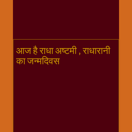
गणगौर
गणेश
जी
विशेष
गुरूवार
विशेष
आज है राधा अष्टमी , राधारानी
चालीसा
का जन्मदिवस
संग्रह
जन्माष्टमी
दर्शनीय
स्थल
दशा
माता
दिन-
वार
स्पेशल
दिपावली