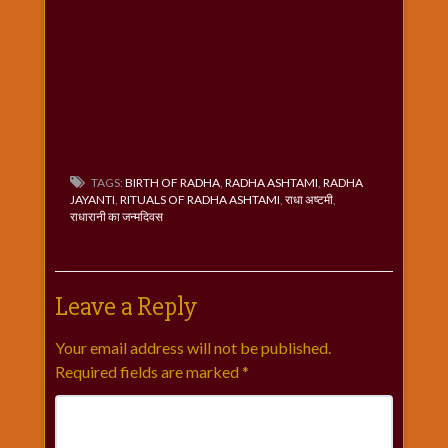
TAGS:
BIRTH OF RADHA
,
RADHA ASHTAMI
,
RADHA
JAYANTI
,
RITUALS OF RADHA ASHTAMI
,
राधा अष्टमी
,
राधारानी का जन्मदिवस
Leave a Reply
Your email address will not be published.
Required fields are marked
*