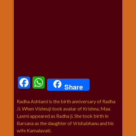
धार्मिक
संग्रह
नवग्रह
नवरात्रि
विशेष
निर्जला
एकादशी
पूजन
मुहूर्त
टाइम
Facebook
WhatsApp
Share
बुधवार
विशेष
Radha Ashtami is the birth anniversary of Radha
भजन
Ji. When Vishnuji took avatar of Krishna, Maa
मंगलवार
Laxmi appeared as Radha ji. She took birth in
विशेष
Barsana as the daughter of Vrishabhanu and his
रविवार
wife Kamalavati.
विशेष