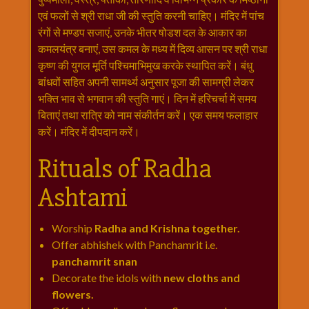
एवं फलों से श्री राधा जी की स्तुति करनी चाहिए। मंदिर में पांच
रंगों से मण्डप सजाएं, उनके भीतर षोडश दल के आकार का
कमलयंत्र बनाएं, उस कमल के मध्य में दिव्य आसन पर श्री राधा
कृष्ण की युगल मूर्ति पश्चिमाभिमुख करके स्थापित करें। बंधु
बांधवों सहित अपनी सामर्थ्य अनुसार पूजा की सामग्री लेकर
भक्ति भाव से भगवान की स्तुति गाएं। दिन में हरिचर्चा में समय
बिताएं तथा रात्रि को नाम संकीर्तन करें। एक समय फलाहार
करें। मंदिर में दीपदान करें।
Rituals of Radha
Ashtami
Worship
Radha and Krishna together.
Offer abhishek with Panchamrit i.e.
panchamrit snan
Decorate the idols with
new cloths and
flowers.