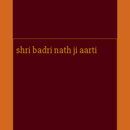
गणगौर
गणेश
जी
विशेष
गुरूवार
विशेष
shri badri nath ji aarti
चालीसा
संग्रह
जन्माष्टमी
दर्शनीय
स्थल
दशा
माता
दिन-
वार
स्पेशल
दिपावली