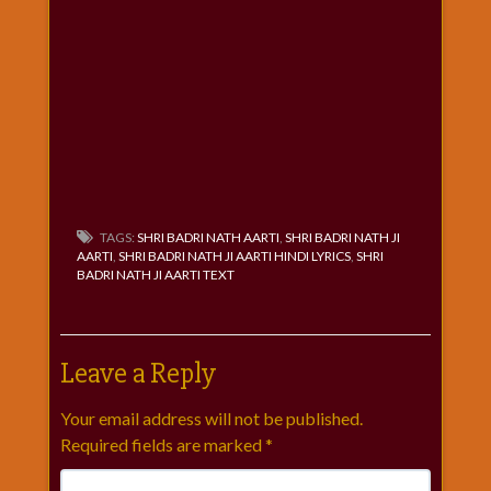
TAGS:
SHRI BADRI NATH AARTI
,
SHRI BADRI NATH JI
AARTI
,
SHRI BADRI NATH JI AARTI HINDI LYRICS
,
SHRI
BADRI NATH JI AARTI TEXT
Leave a Reply
Your email address will not be published.
Required fields are marked
*