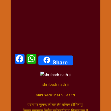
धार्मिक
संग्रह
नवग्रह
नवरात्रि
विशेष
निर्जला
एकादशी
पूजन
मुहूर्त
Facebook
WhatsApp
Share
टाइम
बुधवार
विशेष
भजन
shri badrinath ji
मंगलवार
shri badri nath ji aarti
विशेष
रविवार
पवन मंद सुगन्ध शीतल हेम मन्दिर शोभितम् |
विशेष
निकट गंगाबहत निर्मल श्रीबद्रीनाथ विश्वम्भरम् ||