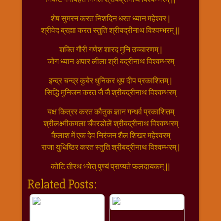
राम
शेष सुमरन करत निशदिन धरत ध्यान महेश्वर |
नवमी
श्रीवेद ब्रह्मा करत स्तुति श्रीबद्रीनाथ विश्वम्भरम् ||
व्रत
त्यौहार
शक्ति गौरी गणेश शारद मुनि उच्चारणम् |
कथाये
जोग ध्यान अपार लीला श्री बद्रीनाथ विश्वम्भरम्
शनि
इन्द्र चन्द्र कुबेर धुनिकर धूप दीप प्रकाशितम् |
देव
सिद्धि मुनिजन करत जै जै श्रीबद्रीनाथ विश्वम्भरम्
शनिवार
विशेष
यक्ष कित्रर करत कौतुक ज्ञान गन्धर्व प्रकाशितम्
श्रीलक्ष्मीकमला चँवरडोलें श्रीबद्रीनाथ विश्वम्भरम्
शिव
कैलाश में एक देव निरंजन शैल शिखर महेश्वरम्
शंकर-
राजा युधिष्ठिर करत स्तुति श्रीबद्रीनाथ विश्वम्भरम् |
महाशिवरात्रि
शुक्रवार
कोटि तीरथ भवेत् पुण्यं प्राप्यते फलदायकम् ||
विशेष
Related Posts:
सावन
मास
सोमवार