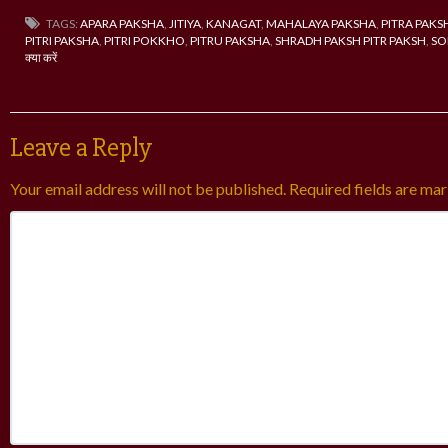
TAGS:
APARA PAKSHA
,
JITIYA
,
KANAGAT
,
MAHALAYA PAKSHA
,
PITRA PAKS
PITRI PAKSHA
,
PITRI POKKHO
,
PITRU PAKSHA
,
SHRADH PAKSH PITR PAKSH
,
SO
क्या करें
Leave a Reply
Your email address will not be published.
Required fields are ma