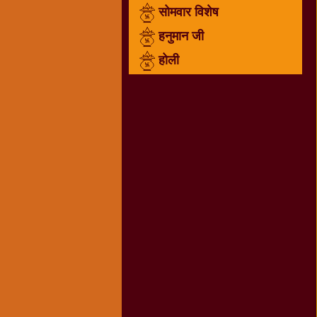
सोमवार विशेष
राम
नवमी
हनुमान जी
व्रत
होली
त्यौहार
कथाये
शनि
देव
शनिवार
विशेष
शिव
शंकर-
महाशिवरात्रि
शुक्रवार
विशेष
सावन
मास
सोमवार