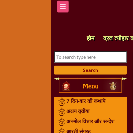
होम
7
दिन-
होम
व्रत त्यौहार 
वार
की
कथाये
अक्षय
तृतीया
अनमोल
विचार
और
7 दिन-वार की कथाये
सन्देश
आरती
अक्षय तृतीया
संग्रह
अनमोल विचार और सन्देश
करवा
आरती संग्रह
चौथ