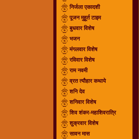
निर्जला एकादशी
धार्मिक
संग्रह
पूजन मुहूर्त टाइम
नवग्रह
बुधवार विशेष
नवरात्रि
भजन
विशेष
निर्जला
मंगलवार विशेष
एकादशी
रविवार विशेष
पूजन
राम नवमी
मुहूर्त
टाइम
व्रत त्यौहार कथाये
बुधवार
शनि देव
विशेष
शनिवार विशेष
भजन
शिव शंकर-महाशिवरात्रि
मंगलवार
विशेष
शुक्रवार विशेष
रविवार
सावन मास
विशेष