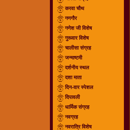
गणगौर
करवा चौथ
गणेश
गणगौर
जी
गणेश जी विशेष
विशेष
गुरूवार विशेष
गुरूवार
विशेष
चालीसा संग्रह
चालीसा
जन्माष्टमी
संग्रह
दर्शनीय स्थल
जन्माष्टमी
दर्शनीय
दशा माता
स्थल
दिन-वार स्पेशल
दशा
दिपावली
माता
दिन-
धार्मिक संग्रह
वार
नवग्रह
स्पेशल
नवरात्रि विशेष
दिपावली