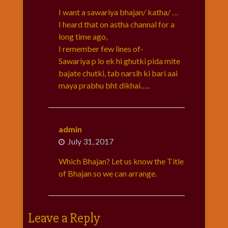
I want a sawariya bhajan/ katha/ …
I heard that on astha channal for a
long time ago,
I remember few lines of-
Sawariya p lo ek hi ghutki pida mite
bajate chutki, tab narsih ki bari aai
maya prabhu bht dikhai…..
admin
July 31, 2017
Which Bhajan? Let us know the Title
of Bhajan so we can arrange.
Leave a Reply