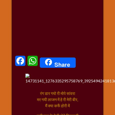
धार्मिक
संग्रह
नवग्रह
नवरात्रि
विशेष
निर्जला
एकादशी
पूजन
मुहूर्त
Facebook
WhatsApp
Share
टाइम
बुधवार
विशेष
भजन
मंगलवार
रंग डार गयो री मोपे सांवरा
विशेष
मर गयी लाजन में हे री मेरी बीर,
मैं क्या करूँ होरी में
रविवार
विशेष