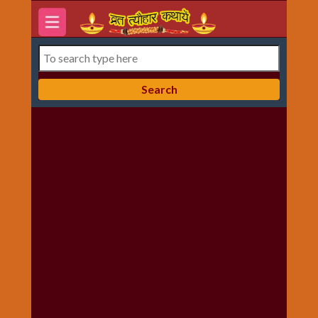
होम
7
दिन-
वार
की
कथाये
अक्षय
तृतीया
अनमोल
विचार
और
सन्देश
आरती
संग्रह
करवा
चौथ