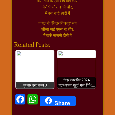
मारी तान के ऐसी मोपे पिचकारी
राम
मेरो भीजो तन को चीर,
नवमी
मैं क्या करूँ होरी में
व्रत
पागल के ‘चित्र विचत्र’ संग
त्यौहार
लीला भाई यमुना के तीर,
कथाये
मैं करूँ सजनी होरी में
शनि
Related Posts:
देव
शनिवार
विशेष
शिव
शंकर-
महाशिवरात्रि
चैत्र नवरात्रि 2024
शुक्रवार
बुधवार व्रत कथा 3
घटस्थापना मुहूर्त, पूजा विधि,…
विशेष
सावन
Facebook
WhatsApp
Share
मास
सोमवार