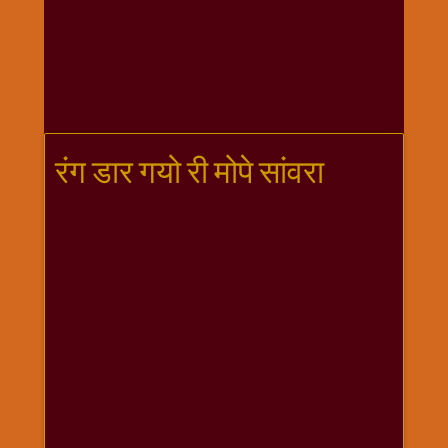
गणगौर
गणेश
जी
विशेष
गुरूवार
विशेष
रंग डार गयो री मोपे सांवरा
चालीसा
संग्रह
जन्माष्टमी
दर्शनीय
स्थल
दशा
माता
दिन-
वार
स्पेशल
दिपावली