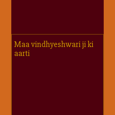
गणगौर
गणेश
जी
विशेष
गुरूवार
विशेष
Maa vindhyeshwari ji ki
चालीसा
aarti
संग्रह
जन्माष्टमी
दर्शनीय
स्थल
दशा
माता
दिन-
वार
स्पेशल
दिपावली