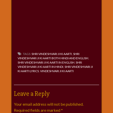
TAGS:
SHRI VINDESHVARI JI KI AARTI
,
SHRI
VINDESHVARI JI KI AARTI BOTH HINDI AND ENGLISH
,
SHRI VINDESHVARI JI KI AARTI IN ENGLISH
,
SHRI
VINDESHVARI JI KI AARTI IN HINDI
,
SHRI VINDESHVARI JI
KI AARTI LYRICS
,
VINDESHVARI JI KI AARTI
Leave a Reply
Your email address will not be published.
Required fields are marked
*