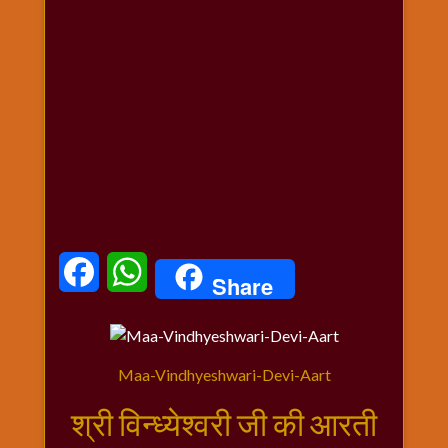
धार्मिक
संग्रह
नवग्रह
नवरात्रि
विशेष
निर्जला
एकादशी
पूजन
मुहूर्त
टाइम
Facebook
WhatsApp
Share
बुधवार
विशेष
भजन
मंगलवार
Maa-Vindhyeshwari-Devi-Aart
विशेष
श्री विन्ध्येश्वरी जी की आरती
रविवार
विशेष