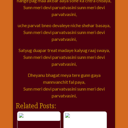
nange pag maa akbar aaya sone ka chtra chdaya,
Sunn meri devi parvatvasini sunn meri devi
parvatvasini,
uche parvat bneo devaleye niche shehar basaya,
Sunn meri devi parvatvasini sunn meri devi
parvatvasini,
Satyug duapar treat madaye kalyug raaj swaya,
Sunn meri devi parvatvasini sunn meri devi
parvatvasini,
Dheyanu bhagat meya tere gunn gaya
mannvanchit fal paya,
Sunn meri devi parvatvasini sunn meri devi
parvatvasini,
Related Posts: