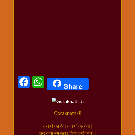
धार्मिक
संग्रह
नवग्रह
नवरात्रि
विशेष
निर्जला
एकादशी
पूजन
मुहूर्त
टाइम
Facebook
WhatsApp
Share
बुधवार
विशेष
भजन
मंगलवार
Goraknath-Ji
विशेष
रविवार
जय गोरख देवा जय गोरख देवा |
विशेष
कर कृपा मम ऊपर नित्य करूँ सेवा |