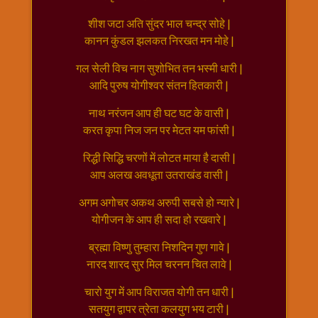
राम
शीश जटा अति सुंदर भाल चन्द्र सोहे |
नवमी
कानन कुंडल झलकत निरखत मन मोहे |
व्रत
त्यौहार
गल सेली विच नाग सुशोभित तन भस्मी धारी |
कथाये
आदि पुरुष योगीश्वर संतन हितकारी |
शनि
नाथ नरंजन आप ही घट घट के वासी |
देव
करत कृपा निज जन पर मेटत यम फांसी |
शनिवार
रिद्धी सिद्धि चरणों में लोटत माया है दासी |
विशेष
आप अलख अवधूता उतराखंड वासी |
शिव
शंकर-
अगम अगोचर अकथ अरुपी सबसे हो न्यारे |
महाशिवरात्रि
योगीजन के आप ही सदा हो रखवारे |
शुक्रवार
ब्रह्मा विष्णु तुम्हारा निशदिन गुण गावे |
विशेष
नारद शारद सुर मिल चरनन चित लावे |
सावन
मास
चारो युग में आप विराजत योगी तन धारी |
सोमवार
सतयुग द्वापर त्रेता कलयुग भय टारी |