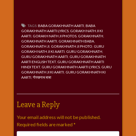
TAGS:
BABA GORAKHNATH AARTI
,
BABA
GORAKHNATH AARTI LYRICS
,
GORAKH NATH JI KI
AARTI
,
GORAKH NATH JI PHOTOS
,
GORAKHNATH
,
GORAKHNATH AARTI
,
GORAKHNATH BABA
,
GORAKHNATH JI
,
GORAKHNATH JI PHOTO
,
GURU
GORAKH NATH JI KI AARTI
,
GURU GORAKHNATH
,
GURU GORAKHNATH AARTI
,
GURU GORAKHNATH
AARTI ENGLISH TEXT
,
GURU GORAKHNATH AARTI
HINDI TEXT
,
GURU GORAKHNATH AARTI LYRICS
,
GURU
GORAKHNATH JI KI AARTI
,
GURU GORAKHNATH KI
AARTI
,
गोरखनाथ बाबा
Leave a Reply
Your email address will not be published.
Required fields are marked
*