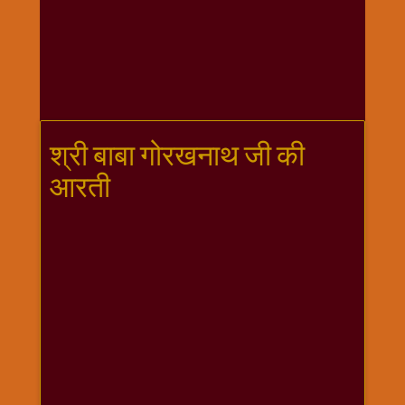
गणगौर
गणेश
जी
विशेष
गुरूवार
विशेष
श्री बाबा गोरखनाथ जी की
चालीसा
आरती
संग्रह
जन्माष्टमी
दर्शनीय
स्थल
दशा
माता
दिन-
वार
स्पेशल
दिपावली