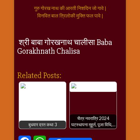
विशेष
गुरु गोरख नाथ की आरती निशदिन जो गावे |
हनुमान
विनवित बाल त्रिलोकी मुक्ति फल पावे |
जी
होली
श्री बाबा गोरखनाथ चालीसा Baba
Gorakhnath Chalisa
Related Posts:
चैत्र नवरात्रि 2024
बुधवार व्रत कथा 3
घटस्थापना मुहूर्त, पूजा विधि,…