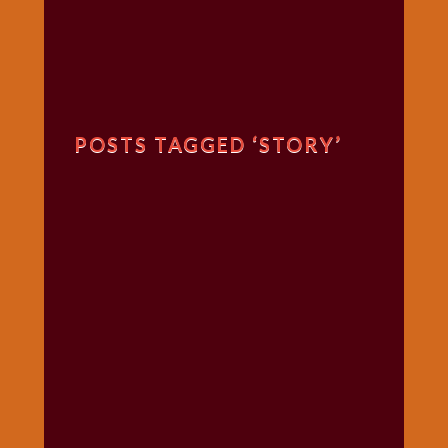
गणगौर
गणेश
जी
विशेष
गुरूवार
POSTS TAGGED ‘STORY’
विशेष
चालीसा
संग्रह
जन्माष्टमी
दर्शनीय
स्थल
दशा
माता
दिन-
वार
स्पेशल
दिपावली