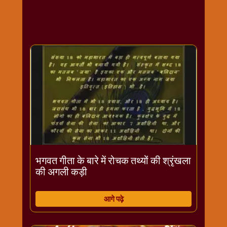
राम
नवमी
व्रत
त्यौहार
कथाये
शनि
देव
शनिवार
विशेष
शिव
शंकर-
महाशिवरात्रि
भगवत गीता के बारे में रोचक तथ्यों की श्रृंखला
शुक्रवार
की अगली कड़ी
विशेष
सावन
आगे पढ़े
मास
सोमवार