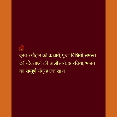
धार्मिक
संग्रह
नवग्रह
नवरात्रि
विशेष
निर्जला
एकादशी
पूजन
व्रत-त्यौहार की कथायें, पूजा विधियों,समस्त
मुहूर्त
देवी-देवताओं की चालीसायें, आरतियां, भजन
टाइम
का सम्पूर्ण संग्रह एक साथ
बुधवार
विशेष
भजन
मंगलवार
विशेष
रविवार
विशेष