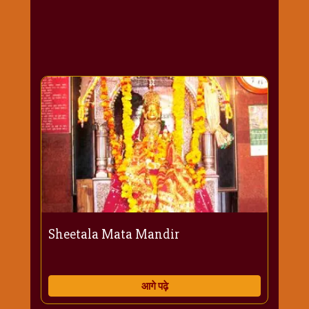
राम
नवमी
व्रत
त्यौहार
कथाये
शनि
देव
शनिवार
विशेष
शिव
शंकर-
महाशिवरात्रि
शुक्रवार
Sheetala Mata Mandir
विशेष
सावन
मास
आगे पढ़े
सोमवार