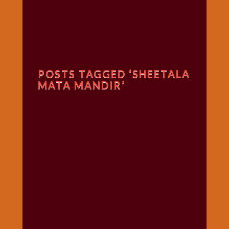
गणगौर
गणेश
जी
विशेष
गुरूवार
POSTS TAGGED ‘SHEETALA
विशेष
MATA MANDIR’
चालीसा
संग्रह
जन्माष्टमी
दर्शनीय
स्थल
दशा
माता
दिन-
वार
स्पेशल
दिपावली