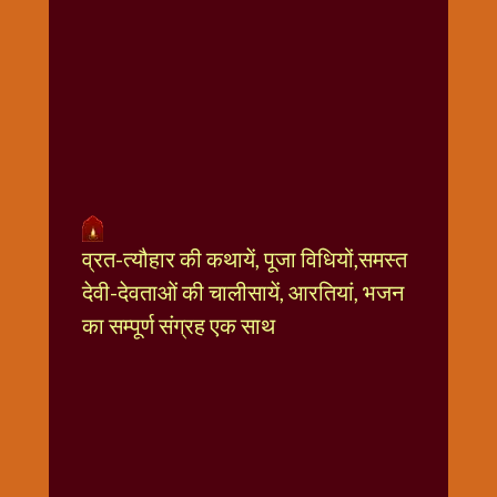
धार्मिक
संग्रह
नवग्रह
नवरात्रि
विशेष
निर्जला
एकादशी
पूजन
व्रत-त्यौहार की कथायें, पूजा विधियों,समस्त
मुहूर्त
टाइम
देवी-देवताओं की चालीसायें, आरतियां, भजन
बुधवार
का सम्पूर्ण संग्रह एक साथ
विशेष
भजन
मंगलवार
विशेष
रविवार
विशेष