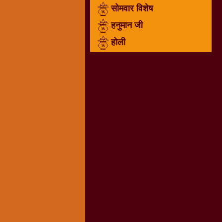
सोमवार विशेष
राम
नवमी
हनुमान जी
व्रत
होली
त्यौहार
कथाये
शनि
देव
शनिवार
विशेष
शिव
शंकर-
महाशिवरात्रि
शुक्रवार
विशेष
सावन
मास
सोमवार