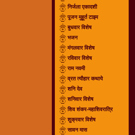
निर्जला एकादशी
धार्मिक
संग्रह
पूजन मुहूर्त टाइम
नवग्रह
बुधवार विशेष
नवरात्रि
भजन
विशेष
निर्जला
मंगलवार विशेष
एकादशी
रविवार विशेष
पूजन
राम नवमी
मुहूर्त
टाइम
व्रत त्यौहार कथाये
बुधवार
शनि देव
विशेष
शनिवार विशेष
भजन
शिव शंकर-महाशिवरात्रि
मंगलवार
विशेष
शुक्रवार विशेष
रविवार
सावन मास
विशेष