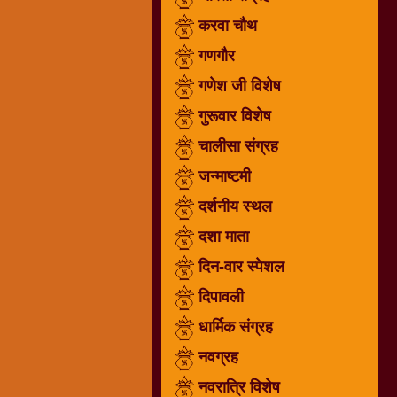
गणगौर
करवा चौथ
गणेश
गणगौर
जी
गणेश जी विशेष
विशेष
गुरूवार विशेष
गुरूवार
विशेष
चालीसा संग्रह
चालीसा
जन्माष्टमी
संग्रह
दर्शनीय स्थल
जन्माष्टमी
दर्शनीय
दशा माता
स्थल
दिन-वार स्पेशल
दशा
दिपावली
माता
दिन-
धार्मिक संग्रह
वार
नवग्रह
स्पेशल
नवरात्रि विशेष
दिपावली