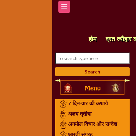
होम
7
दिन-
होम
व्रत त्यौहार 
वार
की
कथाये
अक्षय
तृतीया
अनमोल
विचार
और
7 दिन-वार की कथाये
सन्देश
आरती
अक्षय तृतीया
संग्रह
अनमोल विचार और सन्देश
करवा
आरती संग्रह
चौथ