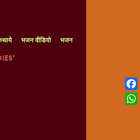
कथाये
भजन वीडियो
भजन
IES’
Faceb
Whats