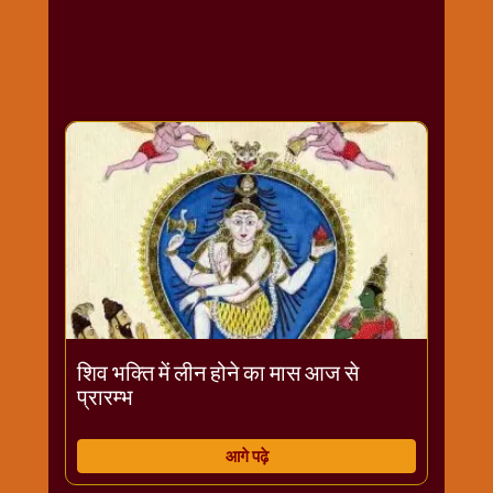
राम
नवमी
व्रत
त्यौहार
कथाये
शनि
देव
शनिवार
विशेष
शिव
शंकर-
महाशिवरात्रि
शुक्रवार
शिव भक्ति में लीन होने का मास आज से
विशेष
प्रारम्भ
सावन
मास
आगे पढ़े
सोमवार