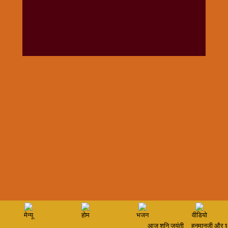
विशेष
हनुमान
जी
होली
मेन्यू
होम
भजन
वीडियो
आज शनि जयंती
हनुमानजी और शनि