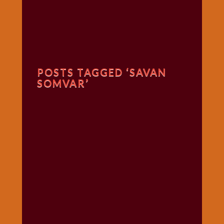
गणगौर
गणेश
जी
विशेष
गुरूवार
POSTS TAGGED ‘SAVAN
विशेष
SOMVAR’
चालीसा
संग्रह
जन्माष्टमी
दर्शनीय
स्थल
दशा
माता
दिन-
वार
स्पेशल
दिपावली