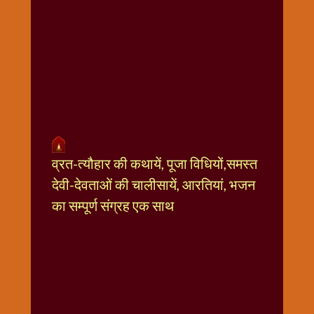
धार्मिक
संग्रह
नवग्रह
नवरात्रि
विशेष
निर्जला
एकादशी
पूजन
व्रत-त्यौहार की कथायें, पूजा विधियों,समस्त
मुहूर्त
टाइम
देवी-देवताओं की चालीसायें, आरतियां, भजन
बुधवार
का सम्पूर्ण संग्रह एक साथ
विशेष
भजन
मंगलवार
विशेष
रविवार
विशेष