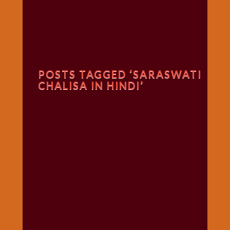
गणगौर
गणेश
जी
विशेष
गुरूवार
POSTS TAGGED ‘SARASWATI
विशेष
CHALISA IN HINDI’
चालीसा
संग्रह
जन्माष्टमी
दर्शनीय
स्थल
दशा
माता
दिन-
वार
स्पेशल
दिपावली