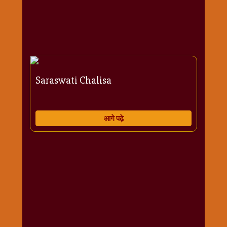
राम
नवमी
व्रत
त्यौहार
कथाये
शनि
Saraswati Chalisa
देव
शनिवार
विशेष
आगे पढ़े
शिव
शंकर-
महाशिवरात्रि
शुक्रवार
विशेष
सावन
मास
सोमवार