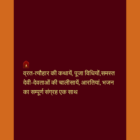
धार्मिक
संग्रह
नवग्रह
नवरात्रि
विशेष
निर्जला
एकादशी
पूजन
व्रत-त्यौहार की कथायें, पूजा विधियों,समस्त
मुहूर्त
टाइम
देवी-देवताओं की चालीसायें, आरतियां, भजन
बुधवार
का सम्पूर्ण संग्रह एक साथ
विशेष
भजन
मंगलवार
विशेष
रविवार
विशेष