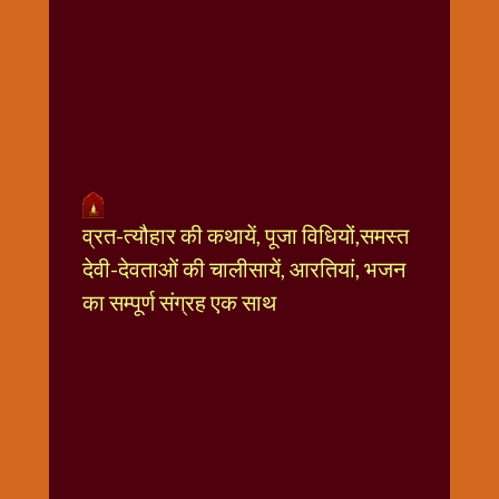
धार्मिक
संग्रह
नवग्रह
नवरात्रि
विशेष
निर्जला
एकादशी
पूजन
व्रत-त्यौहार की कथायें, पूजा विधियों,समस्त
मुहूर्त
देवी-देवताओं की चालीसायें, आरतियां, भजन
टाइम
का सम्पूर्ण संग्रह एक साथ
बुधवार
विशेष
भजन
मंगलवार
विशेष
रविवार
विशेष