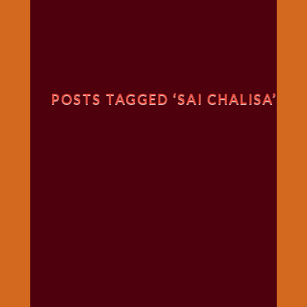
गणगौर
गणेश
जी
विशेष
गुरूवार
POSTS TAGGED ‘SAI CHALISA’
विशेष
चालीसा
संग्रह
जन्माष्टमी
दर्शनीय
स्थल
दशा
माता
दिन-
वार
स्पेशल
दिपावली