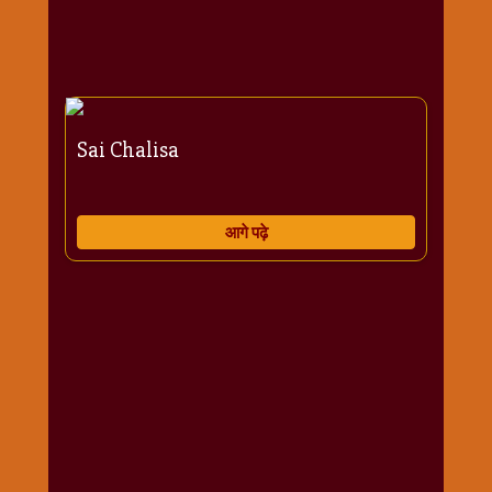
राम
नवमी
व्रत
त्यौहार
कथाये
Sai Chalisa
शनि
देव
शनिवार
आगे पढ़े
विशेष
शिव
शंकर-
महाशिवरात्रि
शुक्रवार
विशेष
सावन
मास
सोमवार