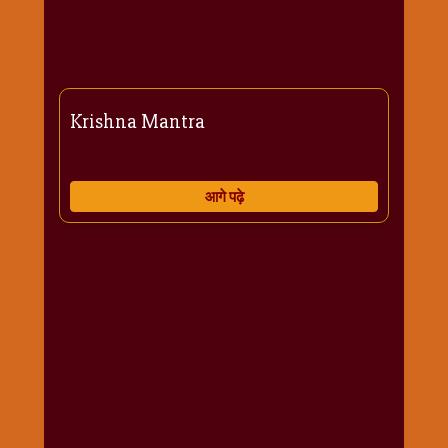
राम
नवमी
व्रत
त्यौहार
Krishna Mantra
कथाये
शनि
देव
आगे पढ़े
शनिवार
विशेष
शिव
शंकर-
महाशिवरात्रि
शुक्रवार
विशेष
सावन
मास
सोमवार