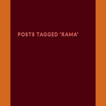
गणगौर
गणेश
जी
विशेष
गुरूवार
POSTS TAGGED ‘RAMA’
विशेष
चालीसा
संग्रह
जन्माष्टमी
दर्शनीय
स्थल
दशा
माता
दिन-
वार
स्पेशल
दिपावली