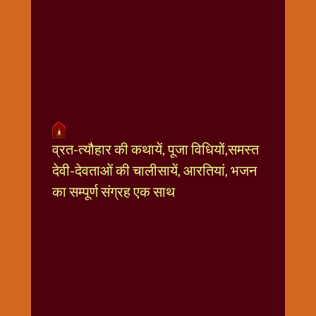
धार्मिक
संग्रह
नवग्रह
नवरात्रि
विशेष
निर्जला
एकादशी
पूजन
व्रत-त्यौहार की कथायें, पूजा विधियों,समस्त
मुहूर्त
देवी-देवताओं की चालीसायें, आरतियां, भजन
टाइम
का सम्पूर्ण संग्रह एक साथ
बुधवार
विशेष
भजन
मंगलवार
विशेष
रविवार
विशेष