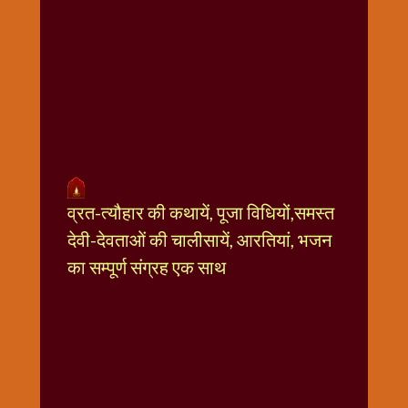
धार्मिक
संग्रह
नवग्रह
नवरात्रि
विशेष
निर्जला
एकादशी
पूजन
व्रत-त्यौहार की कथायें, पूजा विधियों,समस्त
मुहूर्त
टाइम
देवी-देवताओं की चालीसायें, आरतियां, भजन
बुधवार
का सम्पूर्ण संग्रह एक साथ
विशेष
भजन
मंगलवार
विशेष
रविवार
विशेष