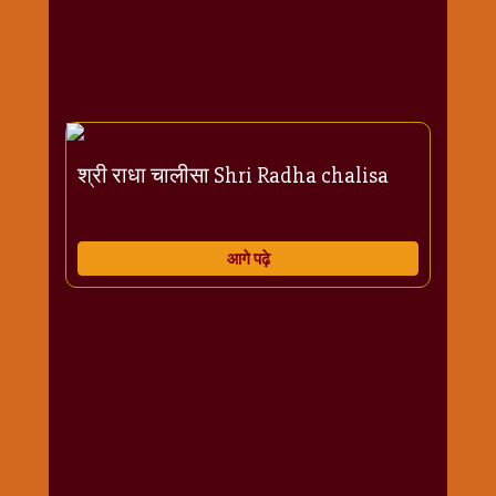
राम
नवमी
व्रत
त्यौहार
कथाये
शनि
श्री राधा चालीसा Shri Radha chalisa
देव
शनिवार
विशेष
आगे पढ़े
शिव
शंकर-
महाशिवरात्रि
शुक्रवार
विशेष
सावन
मास
सोमवार