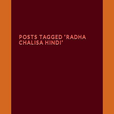
गणगौर
गणेश
जी
विशेष
गुरूवार
POSTS TAGGED ‘RADHA
विशेष
CHALISA HINDI’
चालीसा
संग्रह
जन्माष्टमी
दर्शनीय
स्थल
दशा
माता
दिन-
वार
स्पेशल
दिपावली