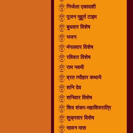
निर्जला एकादशी
धार्मिक
संग्रह
पूजन मुहूर्त टाइम
नवग्रह
बुधवार विशेष
नवरात्रि
भजन
विशेष
निर्जला
मंगलवार विशेष
एकादशी
रविवार विशेष
पूजन
राम नवमी
मुहूर्त
टाइम
व्रत त्यौहार कथाये
बुधवार
शनि देव
विशेष
शनिवार विशेष
भजन
शिव शंकर-महाशिवरात्रि
मंगलवार
विशेष
शुक्रवार विशेष
रविवार
सावन मास
विशेष