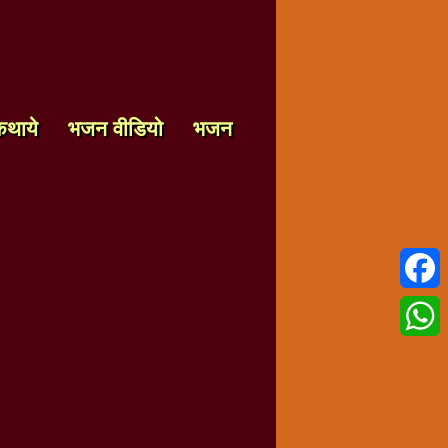
कथाये
भजन वीडियो
भजन
Faceb
Whats