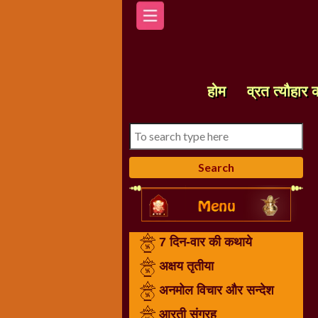
होम
7
दिन-
होम
व्रत त्यौहार 
वार
की
कथाये
अक्षय
तृतीया
अनमोल
विचार
और
7 दिन-वार की कथाये
सन्देश
आरती
अक्षय तृतीया
संग्रह
अनमोल विचार और सन्देश
करवा
आरती संग्रह
चौथ