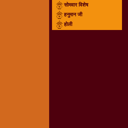
सोमवार विशेष
राम
नवमी
हनुमान जी
व्रत
होली
त्यौहार
कथाये
शनि
देव
शनिवार
विशेष
शिव
शंकर-
महाशिवरात्रि
शुक्रवार
विशेष
सावन
मास
सोमवार