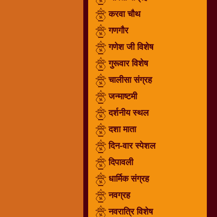
गणगौर
करवा चौथ
गणेश
गणगौर
जी
गणेश जी विशेष
विशेष
गुरूवार विशेष
गुरूवार
विशेष
चालीसा संग्रह
चालीसा
जन्माष्टमी
संग्रह
दर्शनीय स्थल
जन्माष्टमी
दर्शनीय
दशा माता
स्थल
दिन-वार स्पेशल
दशा
दिपावली
माता
दिन-
धार्मिक संग्रह
वार
नवग्रह
स्पेशल
नवरात्रि विशेष
दिपावली