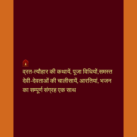
धार्मिक
संग्रह
नवग्रह
नवरात्रि
विशेष
निर्जला
एकादशी
पूजन
व्रत-त्यौहार की कथायें, पूजा विधियों,समस्त
मुहूर्त
टाइम
देवी-देवताओं की चालीसायें, आरतियां, भजन
बुधवार
का सम्पूर्ण संग्रह एक साथ
विशेष
भजन
मंगलवार
विशेष
रविवार
विशेष