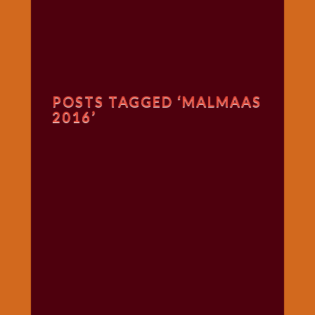
गणगौर
गणेश
जी
विशेष
गुरूवार
POSTS TAGGED ‘MALMAAS
विशेष
2016’
चालीसा
संग्रह
जन्माष्टमी
दर्शनीय
स्थल
दशा
माता
दिन-
वार
स्पेशल
दिपावली