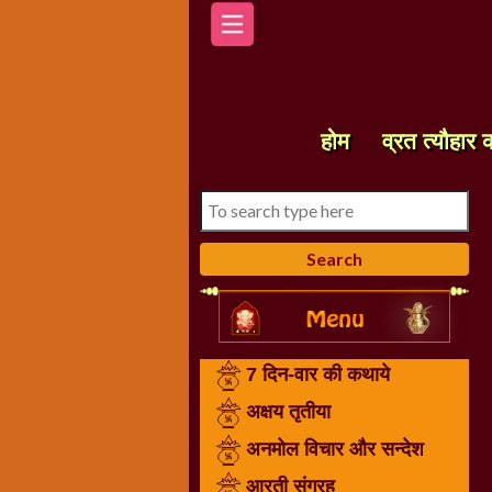
होम
7
दिन-
होम
व्रत त्यौहार 
वार
की
कथाये
अक्षय
तृतीया
अनमोल
विचार
और
7 दिन-वार की कथाये
सन्देश
आरती
अक्षय तृतीया
संग्रह
अनमोल विचार और सन्देश
करवा
आरती संग्रह
चौथ