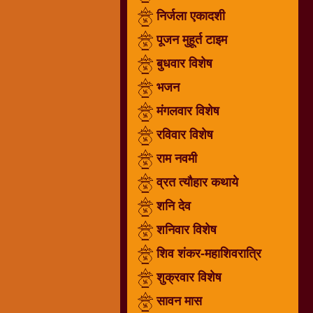
निर्जला एकादशी
धार्मिक
संग्रह
पूजन मुहूर्त टाइम
नवग्रह
बुधवार विशेष
नवरात्रि
भजन
विशेष
निर्जला
मंगलवार विशेष
एकादशी
रविवार विशेष
पूजन
राम नवमी
मुहूर्त
टाइम
व्रत त्यौहार कथाये
बुधवार
शनि देव
विशेष
शनिवार विशेष
भजन
शिव शंकर-महाशिवरात्रि
मंगलवार
विशेष
शुक्रवार विशेष
रविवार
सावन मास
विशेष