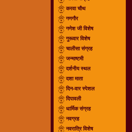
गणगौर
करवा चौथ
गणेश
गणगौर
जी
गणेश जी विशेष
विशेष
गुरूवार विशेष
गुरूवार
विशेष
चालीसा संग्रह
चालीसा
जन्माष्टमी
संग्रह
दर्शनीय स्थल
जन्माष्टमी
दर्शनीय
दशा माता
स्थल
दिन-वार स्पेशल
दशा
दिपावली
माता
दिन-
धार्मिक संग्रह
वार
नवग्रह
स्पेशल
नवरात्रि विशेष
दिपावली