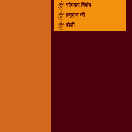
सोमवार विशेष
राम
नवमी
हनुमान जी
व्रत
होली
त्यौहार
कथाये
शनि
देव
शनिवार
विशेष
शिव
शंकर-
महाशिवरात्रि
शुक्रवार
विशेष
सावन
मास
सोमवार