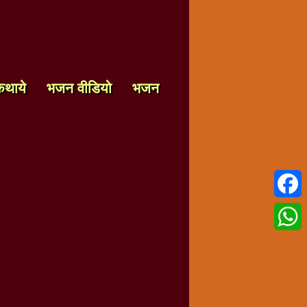
कथाये
भजन वीडियो
भजन
Faceb
Whats