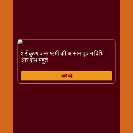
राम
नवमी
व्रत
त्यौहार
कथाये
शनि
देव
श्रीकृष्ण जन्माष्टमी की आसान पूजन विधि
और शुभ मुहूर्त
शनिवार
विशेष
शिव
आगे पढ़े
शंकर-
महाशिवरात्रि
शुक्रवार
विशेष
सावन
मास
सोमवार