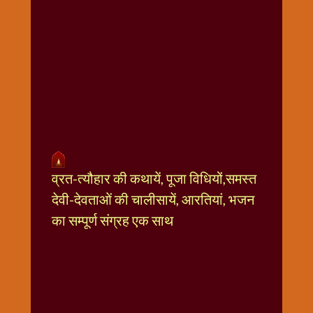
धार्मिक
संग्रह
नवग्रह
नवरात्रि
विशेष
निर्जला
एकादशी
पूजन
मुहूर्त
व्रत-त्यौहार की कथायें, पूजा विधियों,समस्त
टाइम
देवी-देवताओं की चालीसायें, आरतियां, भजन
बुधवार
विशेष
का सम्पूर्ण संग्रह एक साथ
भजन
मंगलवार
विशेष
रविवार
विशेष