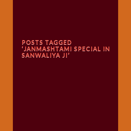
गणगौर
गणेश
जी
विशेष
गुरूवार
POSTS TAGGED
विशेष
‘JANMASHTAMI SPECIAL IN
चालीसा
SANWALIYA JI’
संग्रह
जन्माष्टमी
दर्शनीय
स्थल
दशा
माता
दिन-
वार
स्पेशल
दिपावली