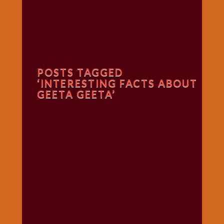
गणगौर
गणेश
जी
विशेष
गुरूवार
POSTS TAGGED
विशेष
‘INTERESTING FACTS ABOUT
चालीसा
GEETA GEETA’
संग्रह
जन्माष्टमी
दर्शनीय
स्थल
दशा
माता
दिन-
वार
स्पेशल
दिपावली