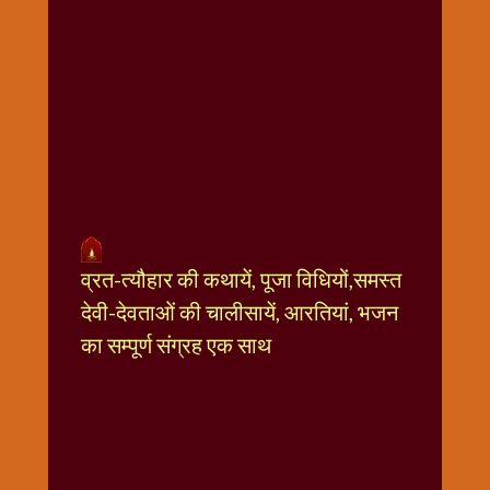
धार्मिक
संग्रह
नवग्रह
नवरात्रि
विशेष
निर्जला
एकादशी
पूजन
मुहूर्त
व्रत-त्यौहार की कथायें, पूजा विधियों,समस्त
टाइम
देवी-देवताओं की चालीसायें, आरतियां, भजन
बुधवार
विशेष
का सम्पूर्ण संग्रह एक साथ
भजन
मंगलवार
विशेष
रविवार
विशेष