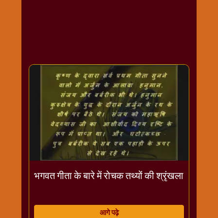
राम
नवमी
व्रत
त्यौहार
कथाये
शनि
देव
शनिवार
विशेष
शिव
शंकर-
महाशिवरात्रि
शुक्रवार
विशेष
भगवत गीता के बारे में रोचक तथ्यों की श्रृंखला
सावन
मास
सोमवार
आगे पढ़े