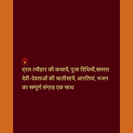
धार्मिक
संग्रह
नवग्रह
नवरात्रि
विशेष
निर्जला
एकादशी
पूजन
व्रत-त्यौहार की कथायें, पूजा विधियों,समस्त
मुहूर्त
टाइम
देवी-देवताओं की चालीसायें, आरतियां, भजन
बुधवार
का सम्पूर्ण संग्रह एक साथ
विशेष
भजन
मंगलवार
विशेष
रविवार
विशेष