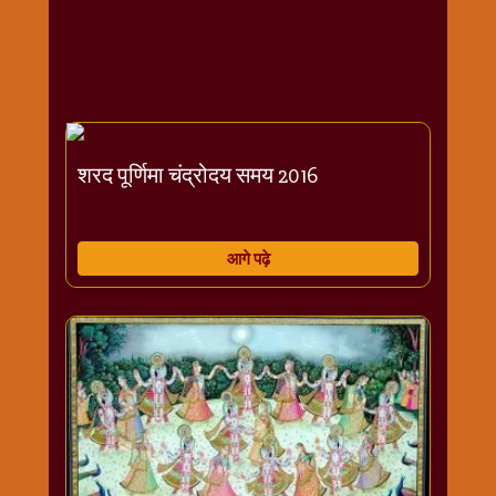
राम
नवमी
व्रत
त्यौहार
कथाये
शनि
शरद पूर्णिमा चंद्रोदय समय 2016
देव
शनिवार
विशेष
आगे पढ़े
शिव
शंकर-
महाशिवरात्रि
शुक्रवार
विशेष
सावन
मास
सोमवार