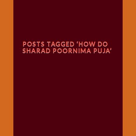
गणगौर
गणेश
जी
विशेष
गुरूवार
POSTS TAGGED ‘HOW DO
विशेष
SHARAD POORNIMA PUJA’
चालीसा
संग्रह
जन्माष्टमी
दर्शनीय
स्थल
दशा
माता
दिन-
वार
स्पेशल
दिपावली