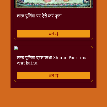
विशेष
हनुमान
जी
शरद पूर्णिमा पर ऐसे करें पूजा
होली
आगे पढ़े
शरद पूर्णिमा व्रत कथा Sharad Poornima
vrat katha
आगे पढ़े