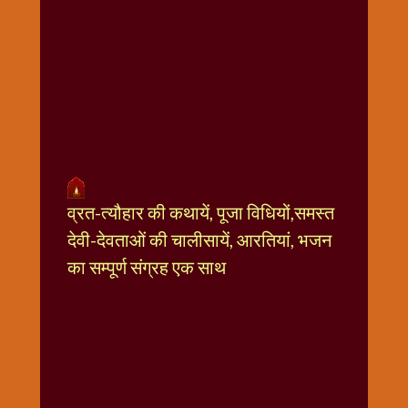
धार्मिक
संग्रह
नवग्रह
नवरात्रि
विशेष
निर्जला
एकादशी
पूजन
व्रत-त्यौहार की कथायें, पूजा विधियों,समस्त
मुहूर्त
टाइम
देवी-देवताओं की चालीसायें, आरतियां, भजन
बुधवार
का सम्पूर्ण संग्रह एक साथ
विशेष
भजन
मंगलवार
विशेष
रविवार
विशेष