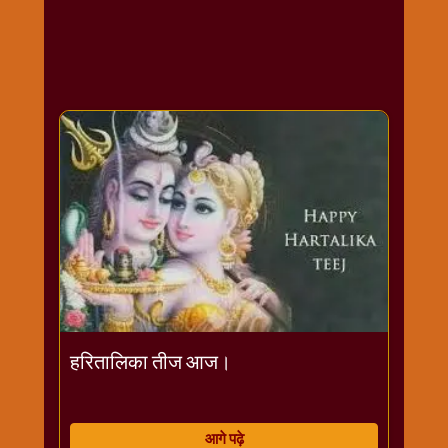
राम
नवमी
व्रत
त्यौहार
कथाये
शनि
देव
शनिवार
विशेष
शिव
शंकर-
महाशिवरात्रि
शुक्रवार
विशेष
हरितालिका तीज आज।
सावन
मास
सोमवार
आगे पढ़े