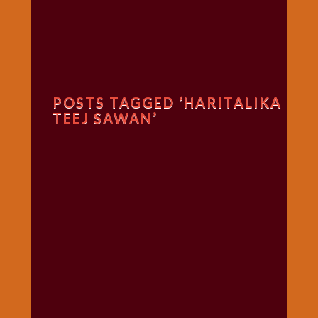
गणगौर
गणेश
जी
विशेष
गुरूवार
POSTS TAGGED ‘HARITALIKA
विशेष
TEEJ SAWAN’
चालीसा
संग्रह
जन्माष्टमी
दर्शनीय
स्थल
दशा
माता
दिन-
वार
स्पेशल
दिपावली