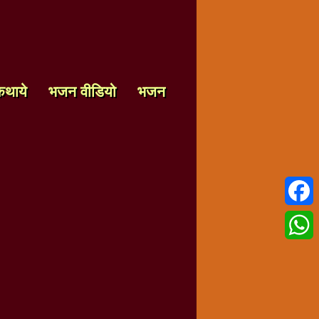
कथाये
भजन वीडियो
भजन
Faceb
Whats