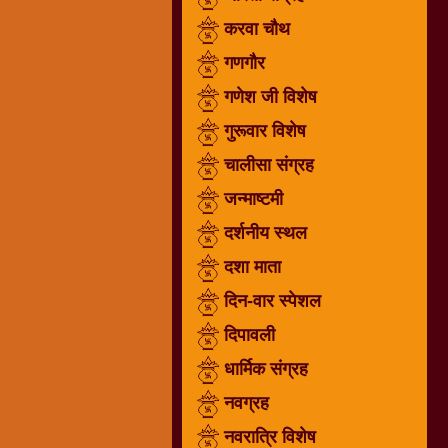
गणगौर
करवा चौथ
गणेश
गणगौर
जी
गणेश जी विशेष
विशेष
गुरूवार विशेष
गुरूवार
विशेष
चालीसा संग्रह
चालीसा
जन्माष्टमी
संग्रह
दर्शनीय स्थल
जन्माष्टमी
दर्शनीय
दशा माता
स्थल
दिन-वार स्पेशल
दशा
दिपावली
माता
दिन-
धार्मिक संग्रह
वार
नवग्रह
स्पेशल
नवरात्रि विशेष
दिपावली