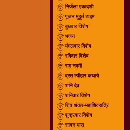
निर्जला एकादशी
धार्मिक
संग्रह
पूजन मुहूर्त टाइम
नवग्रह
बुधवार विशेष
नवरात्रि
भजन
विशेष
निर्जला
मंगलवार विशेष
एकादशी
रविवार विशेष
पूजन
राम नवमी
मुहूर्त
टाइम
व्रत त्यौहार कथाये
बुधवार
शनि देव
विशेष
शनिवार विशेष
भजन
शिव शंकर-महाशिवरात्रि
मंगलवार
विशेष
शुक्रवार विशेष
रविवार
सावन मास
विशेष