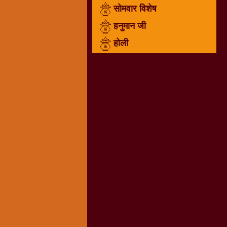
सोमवार विशेष
राम
नवमी
हनुमान जी
व्रत
होली
त्यौहार
कथाये
शनि
देव
शनिवार
विशेष
शिव
शंकर-
महाशिवरात्रि
शुक्रवार
विशेष
सावन
मास
सोमवार