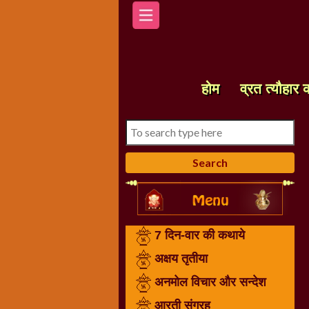
होम
7
दिन-
होम
व्रत त्यौहार 
वार
की
कथाये
अक्षय
तृतीया
अनमोल
विचार
और
7 दिन-वार की कथाये
सन्देश
आरती
अक्षय तृतीया
संग्रह
अनमोल विचार और सन्देश
करवा
आरती संग्रह
चौथ